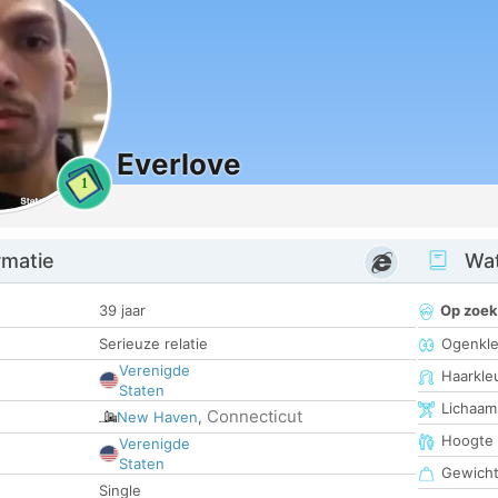
Everlove
1
rmatie
Wat
39 jaar
Op zoek
Serieuze relatie
Ogenkle
Verenigde
Haarkle
Staten
Lichaam
Connecticut
New Haven
,
Hoogte
Verenigde
Staten
Gewich
Single