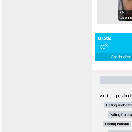
39 jaar
West H
Gratis
%
100
Gratis die
Vind singles in 
Dating Alabam
Dating Color
Dating Indiana