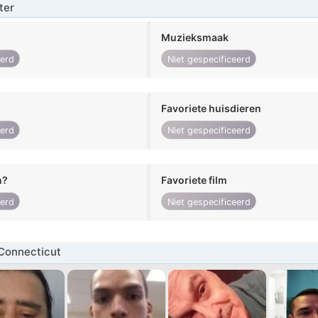
ter
Muzieksmaak
eerd
Niet gespecificeerd
Favoriete huisdieren
eerd
Niet gespecificeerd
n?
Favoriete film
eerd
Niet gespecificeerd
Connecticut