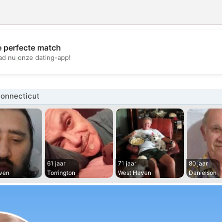
e perfecte match
💖
d nu onze dating-app!
💕
onnecticut
61 jaar
71 jaar
80 jaar
ven
Torrington
West Haven
Danielson