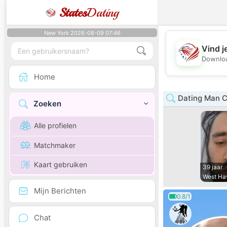
States
Dating
New York 2026-08-09 07:46
Vind j
Downloa
Home
Dating Man C
Zoeken
Alle profielen
Matchmaker
Kaart gebruiken
39 jaar
West Ha
Mijn Berichten
0.8/1
Chat