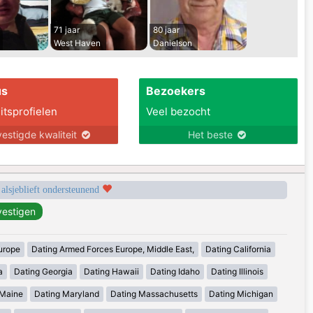
71 jaar
80 jaar
West Haven
Danielson
us
Bezoekers
itsprofielen
Veel bezocht
estigde kwaliteit
Het beste
 alsjeblieft ondersteunend
urope
Dating Armed Forces Europe, Middle East,
Dating California
a
Dating Georgia
Dating Hawaii
Dating Idaho
Dating Illinois
 Maine
Dating Maryland
Dating Massachusetts
Dating Michigan