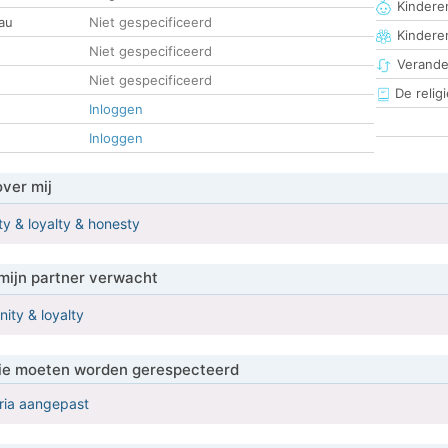
Kinderen
au
Niet gespecificeerd
Kindere
Niet gespecificeerd
Verander
Niet gespecificeerd
De religi
Inloggen
Inloggen
over mij
ty & loyalty & honesty
mijn partner verwacht
ity & loyalty
 die moeten worden gerespecteerd
eria aangepast