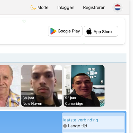
Mode
Inloggen
Registreren
💖
💕
39 jaar
52 jaar
New Haven
Cambridge
laatste verbinding
Lange tijd