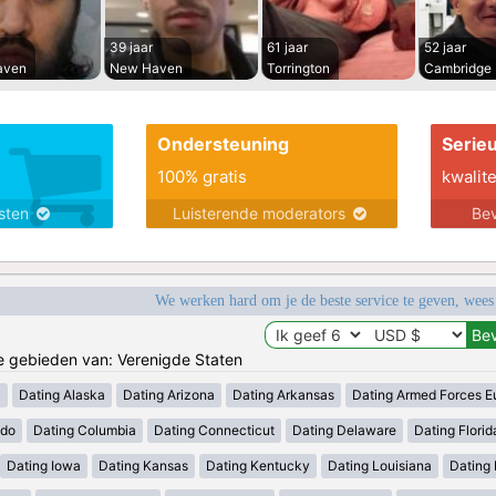
39 jaar
61 jaar
52 jaar
aven
New Haven
Torrington
Cambridge
Ondersteuning
Serie
100% gratis
kwalite
nsten
Luisterende moderators
Bev
We werken hard om je de beste service te geven, wees
de gebieden van: Verenigde Staten
a
Dating Alaska
Dating Arizona
Dating Arkansas
Dating Armed Forces E
ado
Dating Columbia
Dating Connecticut
Dating Delaware
Dating Florid
Dating Iowa
Dating Kansas
Dating Kentucky
Dating Louisiana
Dating