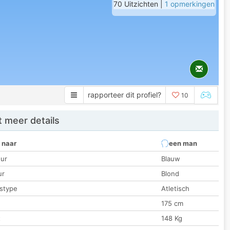
70 Uitzichten |
1 opmerkingen
rapporteer dit profiel?
10
 meer details
 naar
een man
ur
Blauw
ur
Blond
stype
Atletisch
175 cm
t
148 Kg