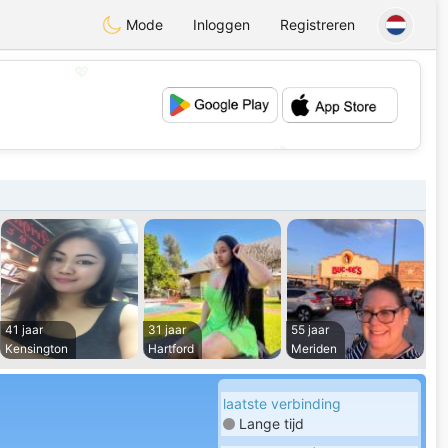
Mode
Inloggen
Registreren
💖
💕
41 jaar
31 jaar
55 jaar
Kensington
Hartford
Meriden
laatste verbinding
Lange tijd