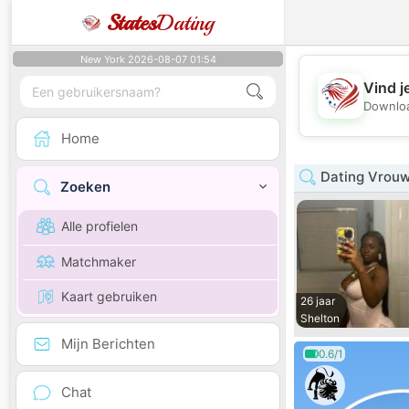
States
Dating
New York 2026-08-07 01:54
Vind j
Downloa
Home
Dating Vrouw
Zoeken
Alle profielen
Matchmaker
Kaart gebruiken
26 jaar
Shelton
Mijn Berichten
0.6/1
Chat