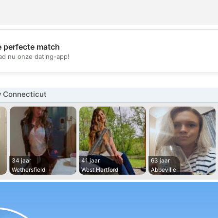
e perfecte match
💖
d nu onze dating-app!
💕
 Connecticut
34 jaar
41 jaar
63 jaar
Wethersfield
West Hartford
Abbeville