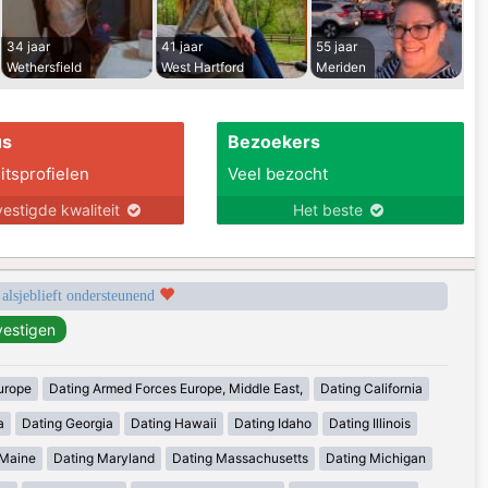
34 jaar
41 jaar
55 jaar
Wethersfield
West Hartford
Meriden
us
Bezoekers
itsprofielen
Veel bezocht
estigde kwaliteit
Het beste
 alsjeblieft ondersteunend
urope
Dating Armed Forces Europe, Middle East,
Dating California
a
Dating Georgia
Dating Hawaii
Dating Idaho
Dating Illinois
 Maine
Dating Maryland
Dating Massachusetts
Dating Michigan