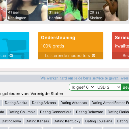
41 jaar
31 jaar
26 jaar
Kensington
Hartford
Shelton
Ondersteuning
Serie
100% gratis
kwalite
nsten
Luisterende moderators
Bev
We werken hard om je de beste service te geven, wees
de gebieden van: Verenigde Staten
a
Dating Alaska
Dating Arizona
Dating Arkansas
Dating Armed Forces E
ado
Dating Columbia
Dating Connecticut
Dating Delaware
Dating Florid
Dating Iowa
Dating Kansas
Dating Kentucky
Dating Louisiana
Dating