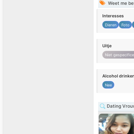
Weet me be
Interesses
Dieren
Foto
Uitje
Niet gespecific
Alcohol drinke
Nee
Dating Vrou