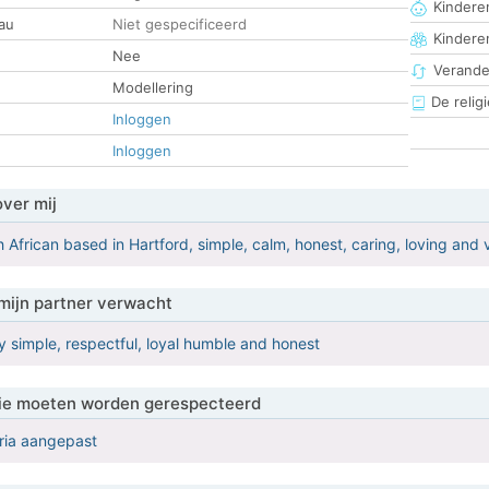
Kinderen
au
Niet gespecificeerd
Kindere
Nee
Verander
Modellering
De religi
Inloggen
Inloggen
over mij
 African based in Hartford, simple, calm, honest, caring, loving and v
mijn partner verwacht
y simple, respectful, loyal humble and honest
 die moeten worden gerespecteerd
eria aangepast