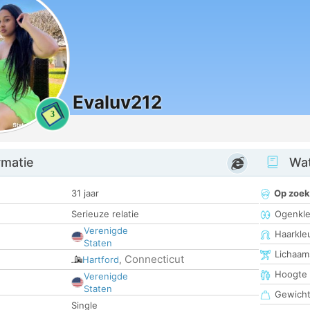
Evaluv212
3
rmatie
Wat
31 jaar
Op zoek
Serieuze relatie
Ogenkle
Verenigde
Haarkle
Staten
Lichaam
Connecticut
Hartford
,
Hoogte
Verenigde
Staten
Gewich
Single