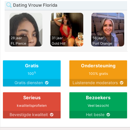
Dating Vrouw Florida
28 jaar
31 jaar
56 jaar
Ft. Pierce
Gold Hill
Port Orange
Gratis
Ondersteuning
%
100
100% gratis
Gratis diensten
Luisterende moderators
Serieus
Bezoekers
kwaliteitsprofielen
Veel bezocht
Bevestigde kwaliteit
Het beste