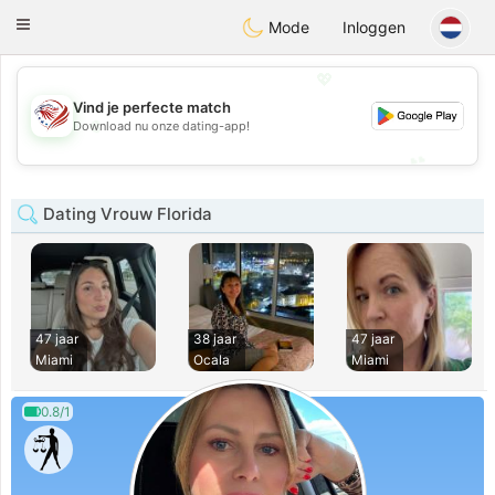
States
Dating
Toggle
Mode
Inloggen
navigation
💖
Vind je perfecte match
💖
Download nu onze dating-app!
💕
💕
Dating Vrouw Florida
47 jaar
38 jaar
47 jaar
Miami
Ocala
Miami
0.8/1