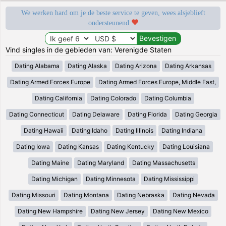
We werken hard om je de beste service te geven, wees alsjeblieft
ondersteunend
Vind singles in de gebieden van: Verenigde Staten
Dating Alabama
Dating Alaska
Dating Arizona
Dating Arkansas
Dating Armed Forces Europe
Dating Armed Forces Europe, Middle East,
Dating California
Dating Colorado
Dating Columbia
Dating Connecticut
Dating Delaware
Dating Florida
Dating Georgia
Dating Hawaii
Dating Idaho
Dating Illinois
Dating Indiana
Dating Iowa
Dating Kansas
Dating Kentucky
Dating Louisiana
Dating Maine
Dating Maryland
Dating Massachusetts
Dating Michigan
Dating Minnesota
Dating Mississippi
Dating Missouri
Dating Montana
Dating Nebraska
Dating Nevada
Dating New Hampshire
Dating New Jersey
Dating New Mexico