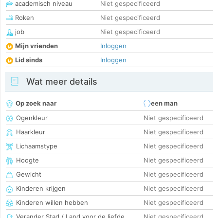
academisch niveau
Niet gespecificeerd
Roken
Niet gespecificeerd
job
Niet gespecificeerd
Mijn vrienden
Inloggen
Lid sinds
Inloggen
Wat meer details
Op zoek naar
een man
Ogenkleur
Niet gespecificeerd
Haarkleur
Niet gespecificeerd
Lichaamstype
Niet gespecificeerd
Hoogte
Niet gespecificeerd
Gewicht
Niet gespecificeerd
Kinderen krijgen
Niet gespecificeerd
Kinderen willen hebben
Niet gespecificeerd
Verander Stad / Land voor de liefde
Niet gespecificeerd