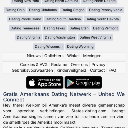
Dating New York
Dating North Carolina
Dating North Dakota
Dating Ohio
Dating Oklahoma
Dating Oregon
Dating Pennsylvania
Dating Rhode Island
Dating South Carolina
Dating South Dakota
Dating Tennessee
Dating Texas
Dating Utah
Dating Vermont
Dating Virginia
Dating Washington
Dating West Virginia
Dating Wisconsin
Dating Wyoming
Nieuws
|
Oplichters
|
Winkel
|
Meningen
Cookies & AVG
|
Reclame
|
Over ons
|
Privacy
|
Gebruiksvoorwaarden
|
Kinderveiligheid
|
Contact
|
FAQ
Gratis Amerikaans Dating Netwerk – United We
Connect
Hey there! Welkom bij Amerika's meest diverse gemeenschap
voor oprechte verbindingen. States-dating.com brengt
Amerikaanse singles samen van zee tot stralende zee, en viert
de smeltkroes die Amerika mooi maakt.
Of je nu in New York's drukte, Californië's innovatie, Texas' geest