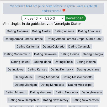
We werken hard om je de beste service te geven, wees alsjeblieft
ondersteunend
Vind singles in de gebieden van: Verenigde Staten
Dating Alabama
Dating Alaska
Dating Arizona
Dating Arkansas
Dating Armed Forces Europe
Dating Armed Forces Europe, Middle East,
Dating California
Dating Colorado
Dating Columbia
Dating Connecticut
Dating Delaware
Dating Florida
Dating Georgia
Dating Hawaii
Dating Idaho
Dating Illinois
Dating Indiana
Dating Iowa
Dating Kansas
Dating Kentucky
Dating Louisiana
Dating Maine
Dating Maryland
Dating Massachusetts
Dating Michigan
Dating Minnesota
Dating Mississippi
Dating Missouri
Dating Montana
Dating Nebraska
Dating Nevada
Dating New Hampshire
Dating New Jersey
Dating New Mexico