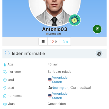
0
Antonio03
Lange tijd
0
ledeninformatie
Age
46 jaar
hier voor
Serieuze relatie
Verenigde
land
Staten
Connecticut
stad
Newington
,
Verenigde
herkomst
Staten
vitaal
Gescheiden