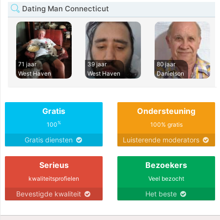
Dating Man Connecticut
71 jaar
39 jaar
80 jaar
West Haven
West Haven
Danielson
Gratis
Ondersteuning
%
100
100% gratis
Gratis diensten
Luisterende moderators
Serieus
Bezoekers
kwaliteitsprofielen
Veel bezocht
Bevestigde kwaliteit
Het beste