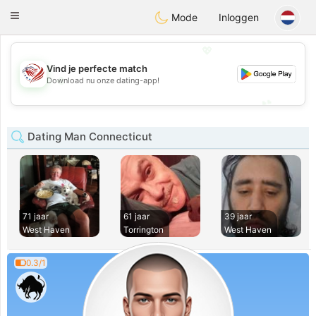
States
Dating
Toggle
Mode
Inloggen
navigation
💖
Vind je perfecte match
💖
Download nu onze dating-app!
💕
💕
Dating Man Connecticut
71 jaar
61 jaar
39 jaar
West Haven
Torrington
West Haven
0.3/1