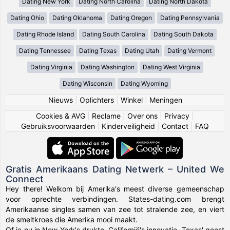
Dating New York
Dating North Carolina
Dating North Dakota
Dating Ohio
Dating Oklahoma
Dating Oregon
Dating Pennsylvania
Dating Rhode Island
Dating South Carolina
Dating South Dakota
Dating Tennessee
Dating Texas
Dating Utah
Dating Vermont
Dating Virginia
Dating Washington
Dating West Virginia
Dating Wisconsin
Dating Wyoming
Nieuws
|
Oplichters
|
Winkel
|
Meningen
Cookies & AVG
|
Reclame
|
Over ons
|
Privacy
|
Gebruiksvoorwaarden
|
Kinderveiligheid
|
Contact
|
FAQ
Gratis Amerikaans Dating Netwerk – United We
Connect
Hey there! Welkom bij Amerika's meest diverse gemeenschap
voor oprechte verbindingen. States-dating.com brengt
Amerikaanse singles samen van zee tot stralende zee, en viert
de smeltkroes die Amerika mooi maakt.
Of je nu in New York's drukte, Californië's innovatie, Texas' geest