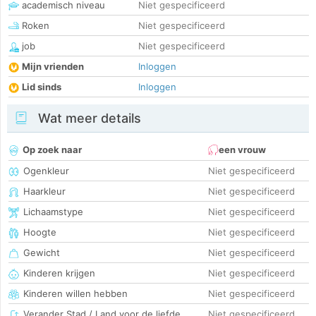
academisch niveau
Niet gespecificeerd
Roken
Niet gespecificeerd
job
Niet gespecificeerd
Mijn vrienden
Inloggen
Lid sinds
Inloggen
Wat meer details
Op zoek naar
een vrouw
Ogenkleur
Niet gespecificeerd
Haarkleur
Niet gespecificeerd
Lichaamstype
Niet gespecificeerd
Hoogte
Niet gespecificeerd
Gewicht
Niet gespecificeerd
Kinderen krijgen
Niet gespecificeerd
Kinderen willen hebben
Niet gespecificeerd
Verander Stad / Land voor de liefde
Niet gespecificeerd