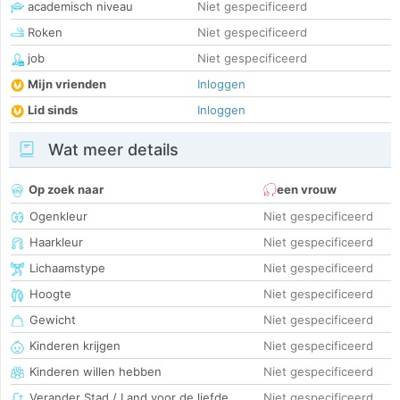
academisch niveau
Niet gespecificeerd
Roken
Niet gespecificeerd
job
Niet gespecificeerd
Mijn vrienden
Inloggen
Lid sinds
Inloggen
Wat meer details
Op zoek naar
een vrouw
Ogenkleur
Niet gespecificeerd
Haarkleur
Niet gespecificeerd
Lichaamstype
Niet gespecificeerd
Hoogte
Niet gespecificeerd
Gewicht
Niet gespecificeerd
Kinderen krijgen
Niet gespecificeerd
Kinderen willen hebben
Niet gespecificeerd
Verander Stad / Land voor de liefde
Niet gespecificeerd