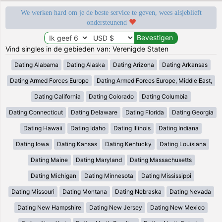
We werken hard om je de beste service te geven, wees alsjeblieft
ondersteunend
Vind singles in de gebieden van: Verenigde Staten
Dating Alabama
Dating Alaska
Dating Arizona
Dating Arkansas
Dating Armed Forces Europe
Dating Armed Forces Europe, Middle East,
Dating California
Dating Colorado
Dating Columbia
Dating Connecticut
Dating Delaware
Dating Florida
Dating Georgia
Dating Hawaii
Dating Idaho
Dating Illinois
Dating Indiana
Dating Iowa
Dating Kansas
Dating Kentucky
Dating Louisiana
Dating Maine
Dating Maryland
Dating Massachusetts
Dating Michigan
Dating Minnesota
Dating Mississippi
Dating Missouri
Dating Montana
Dating Nebraska
Dating Nevada
Dating New Hampshire
Dating New Jersey
Dating New Mexico