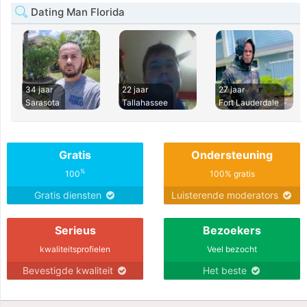
Dating Man Florida
34 jaar
22 jaar
27 jaar
Sarasota
Tallahassee
Fort Lauderdale
Gratis
Ondersteuning
%
100
100% gratis
Gratis diensten
Luisterende moderators
Serieus
Bezoekers
kwaliteitsprofielen
Veel bezocht
Bevestigde kwaliteit
Het beste