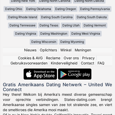
Dating New York
Dating North Carolina
Dating North Dakota
Dating Ohio
Dating Oklahoma
Dating Oregon
Dating Pennsylvania
Dating Rhode Island
Dating South Carolina
Dating South Dakota
Dating Tennessee
Dating Texas
Dating Utah
Dating Vermont
Dating Virginia
Dating Washington
Dating West Virginia
Dating Wisconsin
Dating Wyoming
Nieuws
|
Oplichters
|
Winkel
|
Meningen
Cookies & AVG
|
Reclame
|
Over ons
|
Privacy
|
Gebruiksvoorwaarden
|
Kinderveiligheid
|
Contact
|
FAQ
Gratis Amerikaans Dating Netwerk – United We
Connect
Hey there! Welkom bij Amerika's meest diverse gemeenschap
voor oprechte verbindingen. States-dating.com brengt
Amerikaanse singles samen van zee tot stralende zee, en viert
de smeltkroes die Amerika mooi maakt.
Of je nu in New York's drukte, Californië's innovatie, Texas' geest