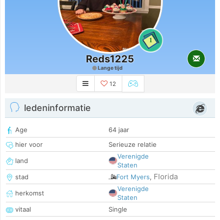
1
Reds1225
Lange tijd
12
ledeninformatie
Age
64 jaar
hier voor
Serieuze relatie
Verenigde
land
Staten
Florida
stad
Fort Myers
,
Verenigde
herkomst
Staten
vitaal
Single