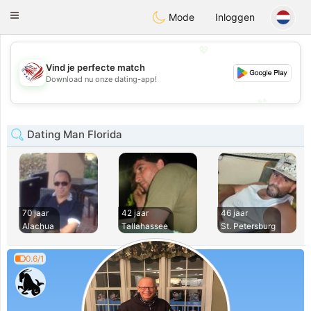
States
Dating
Toggle
Mode
Inloggen
navigation
💖
Vind je perfecte match
💖
Download nu onze dating-app!
💕
💕
Dating Man Florida
70 jaar
42 jaar
46 jaar
Alachua
Tallahassee
St. Petersburg
0.6/1