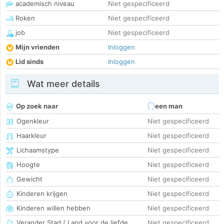
academisch niveau
Niet gespecificeerd
Roken
Niet gespecificeerd
job
Niet gespecificeerd
Mijn vrienden
Inloggen
Lid sinds
Inloggen
Wat meer details
Op zoek naar
een man
Ogenkleur
Niet gespecificeerd
Haarkleur
Niet gespecificeerd
Lichaamstype
Niet gespecificeerd
Hoogte
Niet gespecificeerd
Gewicht
Niet gespecificeerd
Kinderen krijgen
Niet gespecificeerd
Kinderen willen hebben
Niet gespecificeerd
Verander Stad / Land voor de liefde
Niet gespecificeerd