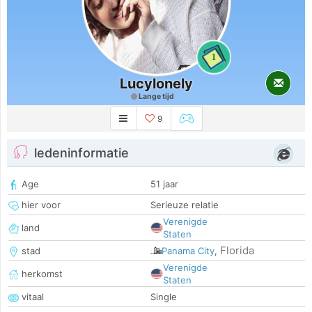
1
Lucylonely
Lange tijd
9
ledeninformatie
Age
51 jaar
hier voor
Serieuze relatie
Verenigde
land
Staten
Florida
stad
Panama City
,
Verenigde
herkomst
Staten
vitaal
Single