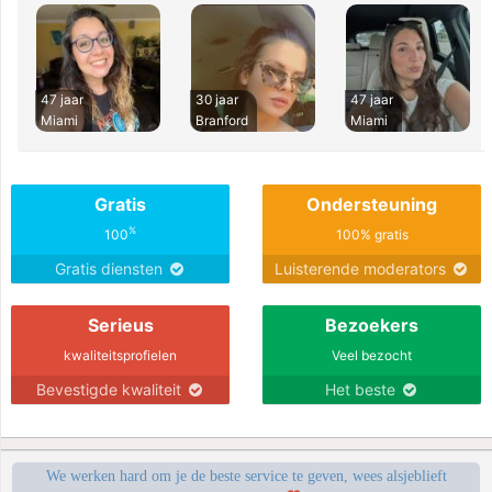
47 jaar
30 jaar
47 jaar
Miami
Branford
Miami
Gratis
Ondersteuning
%
100
100% gratis
Gratis diensten
Luisterende moderators
Serieus
Bezoekers
kwaliteitsprofielen
Veel bezocht
Bevestigde kwaliteit
Het beste
We werken hard om je de beste service te geven, wees alsjeblieft