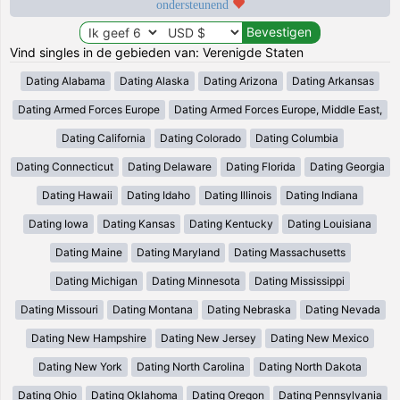
ondersteunend
Vind singles in de gebieden van: Verenigde Staten
Dating Alabama
Dating Alaska
Dating Arizona
Dating Arkansas
Dating Armed Forces Europe
Dating Armed Forces Europe, Middle East,
Dating California
Dating Colorado
Dating Columbia
Dating Connecticut
Dating Delaware
Dating Florida
Dating Georgia
Dating Hawaii
Dating Idaho
Dating Illinois
Dating Indiana
Dating Iowa
Dating Kansas
Dating Kentucky
Dating Louisiana
Dating Maine
Dating Maryland
Dating Massachusetts
Dating Michigan
Dating Minnesota
Dating Mississippi
Dating Missouri
Dating Montana
Dating Nebraska
Dating Nevada
Dating New Hampshire
Dating New Jersey
Dating New Mexico
Dating New York
Dating North Carolina
Dating North Dakota
Dating Ohio
Dating Oklahoma
Dating Oregon
Dating Pennsylvania