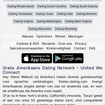
Dating Rhode Island
Dating South Carolina
Dating South Dakota
Dating Tennessee
Dating Texas
Dating Utah
Dating Vermont
Dating Virginia
Dating Washington
Dating West Virginia
Dating Wisconsin
Dating Wyoming
Nieuws
|
Oplichters
|
Winkel
|
Meningen
Cookies & AVG
|
Reclame
|
Over ons
|
Privacy
|
Gebruiksvoorwaarden
|
Kinderveiligheid
|
Contact
|
FAQ
Gratis Amerikaans Dating Netwerk – United We
Connect
Hey there! Welkom bij Amerika's meest diverse gemeenschap
voor oprechte verbindingen. States-dating.com brengt
Amerikaanse singles samen van zee tot stralende zee, en viert
de smeltkroes die Amerika mooi maakt.
Of je nu in New York's drukte, Californië's innovatie, Texas' geest
of een van onze 50 geweldige staten bent, vind compatibele
Amerikanen die jouw waarden en dromen delen.