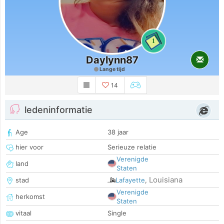
1
Daylynn87
Lange tijd
14
ledeninformatie
Age
38 jaar
hier voor
Serieuze relatie
Verenigde
land
Staten
Louisiana
stad
Lafayette
,
Verenigde
herkomst
Staten
vitaal
Single