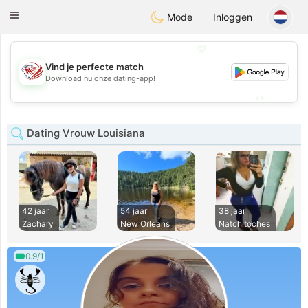
States
Dating
Toggle
Mode
Inloggen
navigation
💖
Vind je perfecte match
💖
Download nu onze dating-app!
💕
💕
Dating Vrouw Louisiana
42 jaar
54 jaar
38 jaar
Zachary
New Orleans
Natchitoches
0.9/1