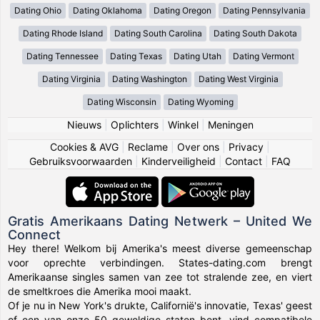
Dating Ohio
Dating Oklahoma
Dating Oregon
Dating Pennsylvania
Dating Rhode Island
Dating South Carolina
Dating South Dakota
Dating Tennessee
Dating Texas
Dating Utah
Dating Vermont
Dating Virginia
Dating Washington
Dating West Virginia
Dating Wisconsin
Dating Wyoming
Nieuws
|
Oplichters
|
Winkel
|
Meningen
Cookies & AVG
|
Reclame
|
Over ons
|
Privacy
|
Gebruiksvoorwaarden
|
Kinderveiligheid
|
Contact
|
FAQ
Gratis Amerikaans Dating Netwerk – United We
Connect
Hey there! Welkom bij Amerika's meest diverse gemeenschap
voor oprechte verbindingen. States-dating.com brengt
Amerikaanse singles samen van zee tot stralende zee, en viert
de smeltkroes die Amerika mooi maakt.
Of je nu in New York's drukte, Californië's innovatie, Texas' geest
of een van onze 50 geweldige staten bent, vind compatibele