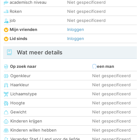
academisch niveau
Niet gespecificeerd
Roken
Niet gespecificeerd
job
Niet gespecificeerd
Mijn vrienden
Inloggen
Lid sinds
Inloggen
Wat meer details
Op zoek naar
een man
Ogenkleur
Niet gespecificeerd
Haarkleur
Niet gespecificeerd
Lichaamstype
Niet gespecificeerd
Hoogte
Niet gespecificeerd
Gewicht
Niet gespecificeerd
Kinderen krijgen
Niet gespecificeerd
Kinderen willen hebben
Niet gespecificeerd
Verander Stad / Land voor de liefde
Niet gespecificeerd