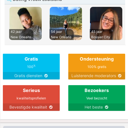
42 jaar
54 jaar
45 jaar
New Orleans
New Orleans
Bossier City
Gratis
Ondersteuning
%
100
100% gratis
Gratis diensten
Luisterende moderators
Serieus
Bezoekers
kwaliteitsprofielen
Veel bezocht
Bevestigde kwaliteit
Het beste