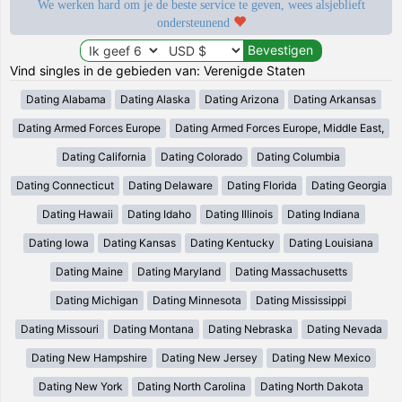
We werken hard om je de beste service te geven, wees alsjeblieft
ondersteunend
Vind singles in de gebieden van: Verenigde Staten
Dating Alabama
Dating Alaska
Dating Arizona
Dating Arkansas
Dating Armed Forces Europe
Dating Armed Forces Europe, Middle East,
Dating California
Dating Colorado
Dating Columbia
Dating Connecticut
Dating Delaware
Dating Florida
Dating Georgia
Dating Hawaii
Dating Idaho
Dating Illinois
Dating Indiana
Dating Iowa
Dating Kansas
Dating Kentucky
Dating Louisiana
Dating Maine
Dating Maryland
Dating Massachusetts
Dating Michigan
Dating Minnesota
Dating Mississippi
Dating Missouri
Dating Montana
Dating Nebraska
Dating Nevada
Dating New Hampshire
Dating New Jersey
Dating New Mexico
Dating New York
Dating North Carolina
Dating North Dakota