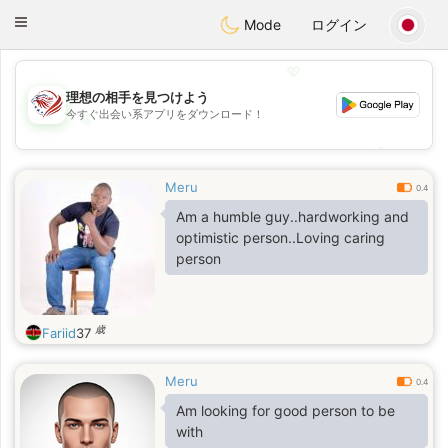
States
Dating
Toggle
Mode
ログイン
navigation
💖
理想の相手を見つけよう
今すぐ出会い系アプリをダウンロード！
💖
💕
💕
Meru
0.4
Am a humble guy..hardworking and
optimistic person..Loving caring
person
歳
Fariid
37
Meru
0.4
Am looking for good person to be
with