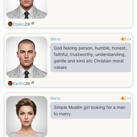
歳
Dzeko
29
Meru
0.4
God fearing person, humble, honest,
faithful, trustworthy, understanding,
gentle and kind etc Christian moral
values
歳
Karithi
39
Meru
0.3
Simple Muslim girl looking for a man
to marry