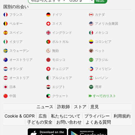
国別の出会い
フランス
ドイツ
カナダ
ベルギー
スイス
アメリカ合衆国
スペイン
イングランド
メキシコ
イタリア
ポルトガル
コロンビア
スウェーデン
無効
ペット
オーストラリア
モロッコ
ブラジル
オランダ
チュニジア
フィリピン
オーストリア
アルジェリア
レバノン
日本
エジプト
湾岸
中国
クウェート
すべてのリスト
ニュース
|
詐欺師
|
ストア
|
意見
Cookie & GDPR
|
広告
|
私たちについて
|
プライバシー
|
利用規約
|
子どもの安全
|
お問い合わせ
|
よくある質問