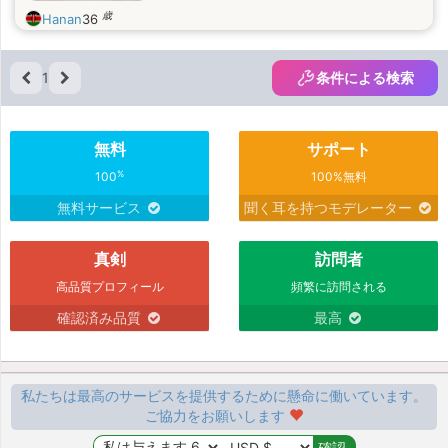
歳
Hanan
36
1
条件による検索
無料
サポート
%
100
100%無料
無料サービス
聞く耳を持つモデレーター
真剣
訪問者
高品質プロフィール
頻繁に訪問される
確認済み品質
最高
私たちは最高のサービスを提供するために懸命に働いています。
ご協力をお願いします