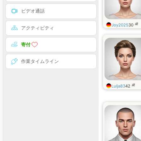
ビデオ通話
歳
Joy2025
30
アクティビティ
寄付
作業タイムライン
歳
Lulja83
42