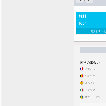
無料
%
100
無料サー
国別の出会い
フランス
ベルギー
スペイン
イタリア
スウェーデン