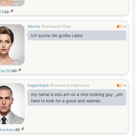
歳
76
49
Worms
Rheinland-Pfalz
0.6
Ich suche die große Liebe
歳
nie193
49
Hagenbach
Rhineland-Palatinate
0.6
my name is edu am on a nice looking guy ,,am
here to look for a good and waman
歳
okonkwo
48