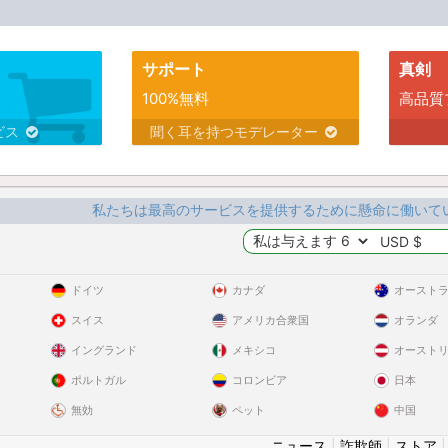
サポート
真剣
100%無料
高品質
ビス
聞く耳を持つモデレーター
私たちは最高のサービスを提供するために懸命に働いて
ドイツ
カナダ
オースト
スイス
アメリカ合衆国
オランダ
イングランド
メキシコ
オースト
ポルトガル
コロンビア
日本
無効
ペット
中国
ニュース
|
詐欺師
|
ストア