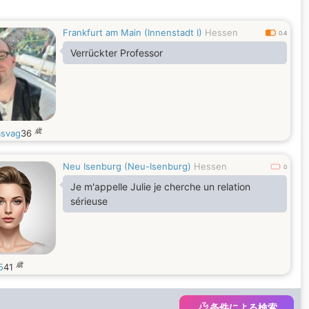
Frankfurt am Main (Innenstadt I)
Hessen
0.4
Verrückter Professor
歳
asvag
36
Neu Isenburg (Neu-Isenburg)
Hessen
0
Je m'appelle Julie je cherche un relation
sérieuse
歳
5
41
条件による検索