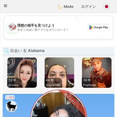
States
Dating
Toggle
Mode
ログイン
navigation
💖
理想の相手を見つけよう
💖
今すぐ出会い系アプリをダウンロード！
💕
💕
出会い 女 Alabama
33 年
44 年
38 年
Grimes
Grove Hill
Prattville
禁止された
0/1