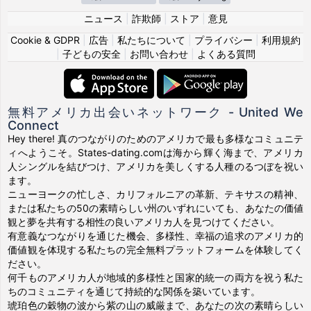
ニュース
|
詐欺師
|
ストア
|
意見
Cookie & GDPR
|
広告
|
私たちについて
|
プライバシー
|
利用規約
|
子どもの安全
|
お問い合わせ
|
よくある質問
無料アメリカ出会いネットワーク - United We
Connect
Hey there! 真のつながりのためのアメリカで最も多様なコミュニテ
ィへようこそ。States-dating.comは海から輝く海まで、アメリカ
人シングルを結びつけ、アメリカを美しくする人種のるつぼを祝い
ます。
ニューヨークの忙しさ、カリフォルニアの革新、テキサスの精神、
または私たちの50の素晴らしい州のいずれにいても、あなたの価値
観と夢を共有する相性の良いアメリカ人を見つけてください。
有意義なつながりを通じた機会、多様性、幸福の追求のアメリカ的
価値観を体現する私たちの完全無料プラットフォームを体験してく
ださい。
何千ものアメリカ人が地域的多様性と国家的統一の両方を祝う私た
ちのコミュニティを通じて持続的な関係を築いています。
琥珀色の穀物の波から紫の山の威厳まで、あなたの次の素晴らしい