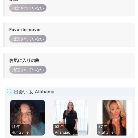
指定されていない
Favorite movie
指定されていない
お気に入りの曲
指定されていない
出会い 女 Alabama
21 年
52 年
37 年
Huntsville
Anahuac
Prattville