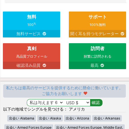
無料
サポート
%
100
100%無料
無料サービス
聞く耳を持つモデレーター
真剣
訪問者
高品質プロフィール
頻繁に訪問される
確認済み品質
最高
私たちは最高のサービスを提供するために懸命に働いています。
ご協力をお願いします
以下の地域でシングルを見つける： アメリカ
出会い Alabama
出会い Alaska
出会い Arizona
出会い Arkansas
出会い Armed Forces Europe
出会い Armed Forces Europe, Middle East,