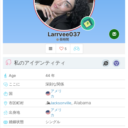
0
Larrvee037
長時間
5
私のアイデンティティ
Age
44 年
ここに
深刻な関係
アメリ
国
カ
Alabama
市区町村
Jacksonville
,
アメリ
出身地
カ
婚姻状態
シングル