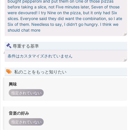
bought pepperoni and put them on One of those pizzas
before taking a slice, not Five minutes later, Seven of those
were devoured! I try Nine on the pizza, but it only had Six
slices. Everyone said they did want the combination, so I ate
Six of them. Needless to say, I didn't go hungry. I think we
should chat more
尊重する基準
条件はカスタマイズされていません
私のことをもっと知りたい
興味
指定されていない
音楽の好み
指定されていない