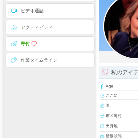
ビデオ通話
アクティビティ
寄付
作業タイムライン
私のアイ
Age
ここに
国
市区町村
出身地
婚姻状態