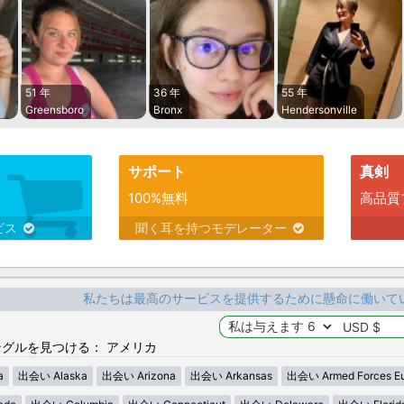
51 年
36 年
55 年
Greensboro
Bronx
Hendersonville
サポート
真剣
100%無料
高品質
ビス
聞く耳を持つモデレーター
私たちは最高のサービスを提供するために懸命に働いて
グルを見つける： アメリカ
a
出会い Alaska
出会い Arizona
出会い Arkansas
出会い Armed Forces E