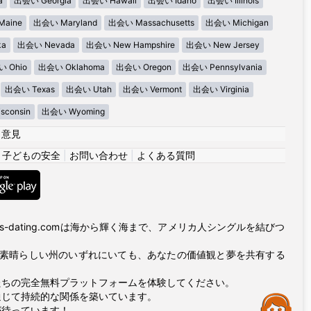
a
出会い Georgia
出会い Hawaii
出会い Idaho
出会い Illinois
aine
出会い Maryland
出会い Massachusetts
出会い Michigan
ka
出会い Nevada
出会い New Hampshire
出会い New Jersey
 Ohio
出会い Oklahoma
出会い Oregon
出会い Pennsylvania
出会い Texas
出会い Utah
出会い Vermont
出会い Virginia
consin
出会い Wyoming
|
意見
|
子どもの安全
|
お問い合わせ
|
よくある質問
es-dating.comは海から輝く海まで、アメリカ人シングルを結びつ
の素晴らしい州のいずれにいても、あなたの価値観と夢を共有する
たちの完全無料プラットフォームを体験してください。
通じて持続的な関係を築いています。
Assistance
が待っています！