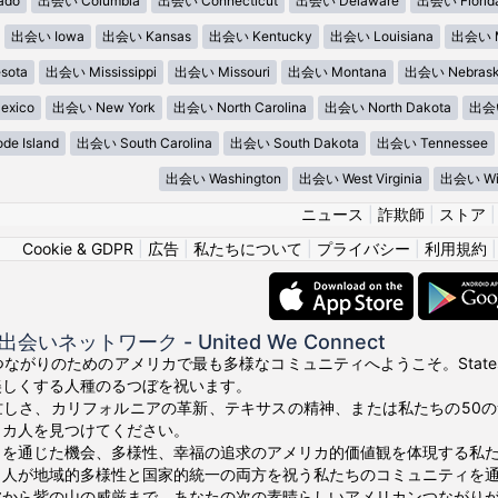
ado
出会い Columbia
出会い Connecticut
出会い Delaware
出会い Florid
出会い Iowa
出会い Kansas
出会い Kentucky
出会い Louisiana
出会い M
sota
出会い Mississippi
出会い Missouri
出会い Montana
出会い Nebras
xico
出会い New York
出会い North Carolina
出会い North Dakota
出会い
e Island
出会い South Carolina
出会い South Dakota
出会い Tennessee
出会い Washington
出会い West Virginia
出会い Wis
ニュース
|
詐欺師
|
ストア
Cookie & GDPR
|
広告
|
私たちについて
|
プライバシー
|
利用規約
いネットワーク - United We Connect
! 真のつながりのためのアメリカで最も多様なコミュニティへようこそ。Stat
美しくする人種のるつぼを祝います。
忙しさ、カリフォルニアの革新、テキサスの精神、または私たちの50
リカ人を見つけてください。
りを通じた機会、多様性、幸福の追求のアメリカ的価値観を体現する私
カ人が地域的多様性と国家的統一の両方を祝う私たちのコミュニティを
波から紫の山の威厳まで、あなたの次の素晴らしいアメリカンつながり