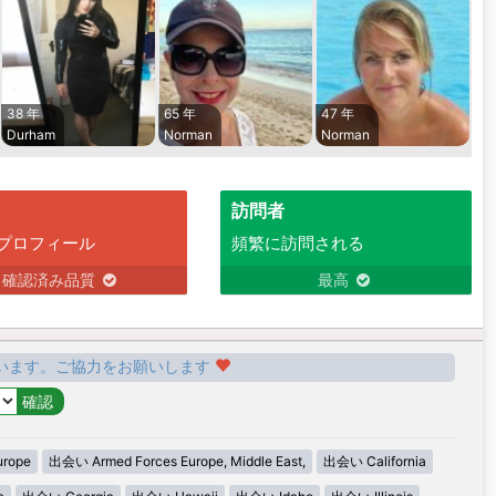
38 年
65 年
47 年
Durham
Norman
Norman
訪問者
プロフィール
頻繁に訪問される
確認済み品質
最高
います。ご協力をお願いします
urope
出会い Armed Forces Europe, Middle East,
出会い California