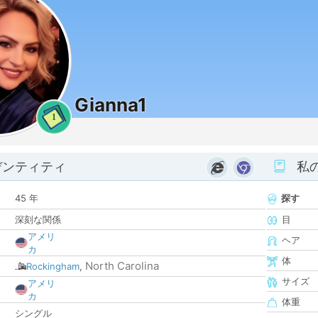
Gianna1
1
デンティティ
私
45 年
探す
深刻な関係
目
アメリ
ヘア
カ
体
North Carolina
Rockingham
,
サイズ
アメリ
カ
体重
シングル