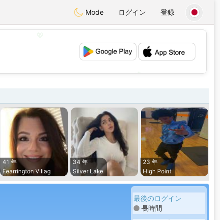
Mode
ログイン
登録
💖
💕
41 年
34 年
23 年
Fearrington Villag
Silver Lake
High Point
最後のログイン
長時間