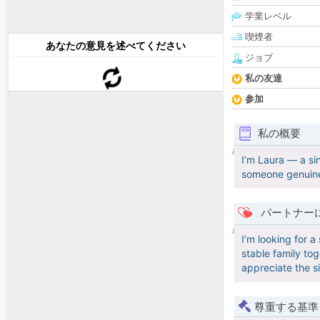
学業レベル
喫煙者
あなたの意見を述べてください
ジョブ
私の友達
参加
私の概要
I’m Laura — a si
someone genuin
パートナー
I’m looking for a
stable family tog
appreciate the s
尊重する基準