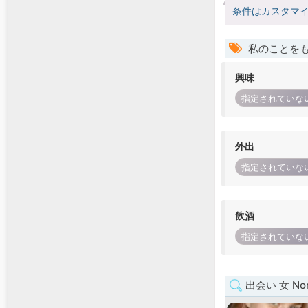
条件はカスタマ
私のことを
興味
指定されていな
外出
指定されていな
飲酒
指定されていな
出会い 女 Nort