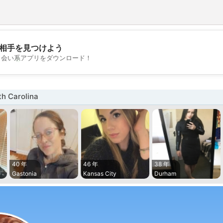
相手を見つけよう
💖
出会い系アプリをダウンロード！
💕
 Carolina
40 年
46 年
38 年
Gastonia
Kansas City
Durham