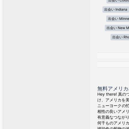
出会い Color
出会い Indiana
出会い Minne
出会い New Me
出会い Rhod
無料アメリカ出会
Hey there
け、アメリカを
ニューヨークの
相性の良いアメ
有意義なつなが
何千ものアメリ
琥珀色の穀物の