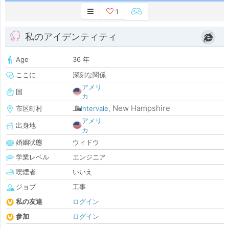
1
私のアイデンティティ
Age
36 年
ここに
深刻な関係
アメリ
国
カ
New Hampshire
市区町村
Intervale
,
アメリ
出身地
カ
婚姻状態
ウィドウ
学業レベル
エンジニア
喫煙者
いいえ
ジョブ
工事
私の友達
ログイン
参加
ログイン