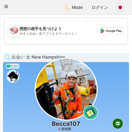
States
Dating
Toggle
Mode
ログイン
navigation
💖
理想の相手を見つけよう
💖
今すぐ出会い系アプリをダウンロード！
💕
💕
出会い 女 New Hampshire
0.6/1
1
Becca107
長時間