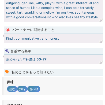
outgoing, genuine, witty, playful with a great intellectual and
sense of humor. Like a complex wine, I can be alternately
sweet, tart, sparkling or mellow. I’m positive, spontaneous
with a good conversationalist who also lives healthy lifestyle.
パートナーに期待すること
Kind , communicative , and honest
尊重する基準
認められた年齢層は
50-77
.
私のことをもっと知りたい
興味
読む
旅行
食べ物