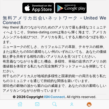
無料アメリカ出会いネットワーク - United We
Connect
Hey there! 真のつながりのためのアメリカで最も多様なコミュニテ
ィへようこそ。States-dating.comは海から輝く海まで、アメリカ
人シングルを結びつけ、アメリカを美しくする人種のるつぼを祝い
ます。
ニューヨークの忙しさ、カリフォルニアの革新、テキサスの精神、
または私たちの50の素晴らしい州のいずれにいても、あなたの価値
観と夢を共有する相性の良いアメリカ人を見つけてください。
有意義なつながりを通じた機会、多様性、幸福の追求のアメリカ的
価値観を体現する私たちの完全無料プラットフォームを体験してく
ださい。
何千ものアメリカ人が地域的多様性と国家的統一の両方を祝う私た
ちのコミュニティを通じて持続的な関係を築いています。
琥珀色の穀物の波から紫の山の威厳まで、あなたの次の素晴らしい
アメリカンつながりが待っています！
© 2026 Copyright
ISN Connect
.
All rights reserved.