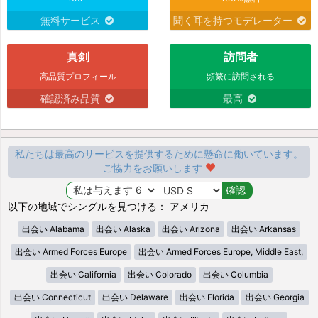
無料サービス
聞く耳を持つモデレーター
真剣
訪問者
高品質プロフィール
頻繁に訪問される
確認済み品質
最高
私たちは最高のサービスを提供するために懸命に働いています。
ご協力をお願いします
以下の地域でシングルを見つける： アメリカ
出会い Alabama
出会い Alaska
出会い Arizona
出会い Arkansas
出会い Armed Forces Europe
出会い Armed Forces Europe, Middle East,
出会い California
出会い Colorado
出会い Columbia
出会い Connecticut
出会い Delaware
出会い Florida
出会い Georgia