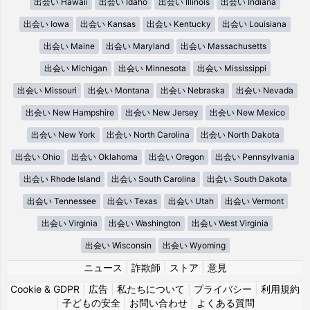
出会い Hawaii
出会い Idaho
出会い Illinois
出会い Indiana
出会い Iowa
出会い Kansas
出会い Kentucky
出会い Louisiana
出会い Maine
出会い Maryland
出会い Massachusetts
出会い Michigan
出会い Minnesota
出会い Mississippi
出会い Missouri
出会い Montana
出会い Nebraska
出会い Nevada
出会い New Hampshire
出会い New Jersey
出会い New Mexico
出会い New York
出会い North Carolina
出会い North Dakota
出会い Ohio
出会い Oklahoma
出会い Oregon
出会い Pennsylvania
出会い Rhode Island
出会い South Carolina
出会い South Dakota
出会い Tennessee
出会い Texas
出会い Utah
出会い Vermont
出会い Virginia
出会い Washington
出会い West Virginia
出会い Wisconsin
出会い Wyoming
ニュース
|
詐欺師
|
ストア
|
意見
Cookie & GDPR
|
広告
|
私たちについて
|
プライバシー
|
利用規約
|
子どもの安全
|
お問い合わせ
|
よくある質問