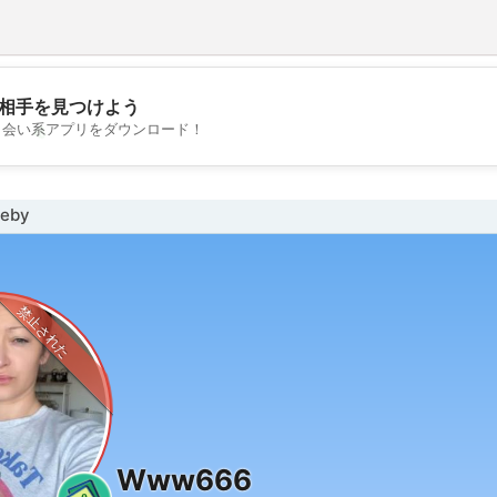
相手を見つけよう
💖
出会い系アプリをダウンロード！
💕
eby
禁止された
Www666