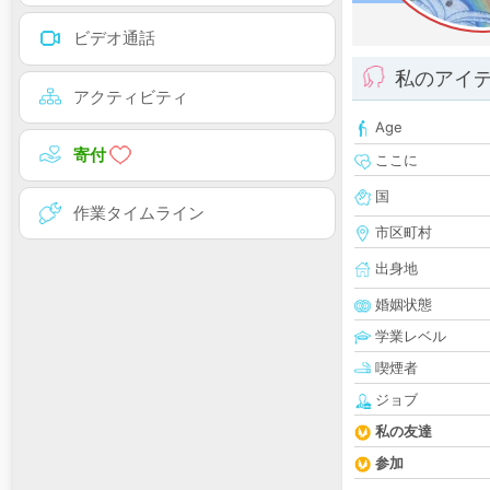
ビデオ通話
私のアイ
アクティビティ
Age
寄付
ここに
国
作業タイムライン
市区町村
出身地
婚姻状態
学業レベル
喫煙者
ジョブ
私の友達
参加