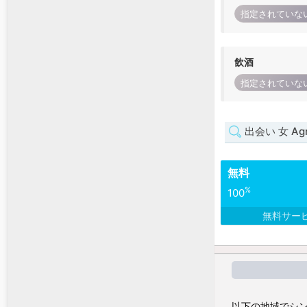
指定されていな
飲酒
指定されていな
出会い 女 Ag
無料
%
100
無料サー
以下の地域でシン