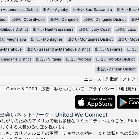
 Autonomous District
出会い Agnéby
出会い Bas-Sassandra
出会い Bas-Sa
rict
出会い Cote dIvoire
出会い Denguélé
出会い Denguélé District
出会い 
jiboua District
出会い Haut-Sassandra
出会い Ivory Coast
出会い Lacs
い Meghalaya
出会い Montagnes
出会い Montagnes District
出会い Moyen
a-Marahoué
出会い Sassandra-Marahoué District
出会い Savanes
出会い S
Bandama District
出会い Virginia
出会い Woroba
出会い Woroba District
出会い Zanzan District
ニュース
|
詐欺師
|
ストア
Cookie & GDPR
|
広告
|
私たちについて
|
プライバシー
|
利用規約
いネットワーク - United We Connect
! 真のつながりのためのアメリカで最も多様なコミュニティへようこそ。Stat
美しくする人種のるつぼを祝います。
忙しさ、カリフォルニアの革新、テキサスの精神、または私たちの50