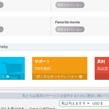
い
指定されていない
Favorite movie
い
指定されていない
neby
サポート
真剣
100%無料
高品質
ビス
聞く耳を持つモデレーター
私たちは最高のサービスを提供するために懸命に働いて
グルを見つける： コートジボワール