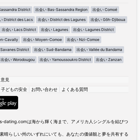
ssandra District
出会い Bas-Sassandra Region
出会い Comoé
District des Lacs
出会い District des Lagunes
出会い Gôh-Djiboua
出会い Lacs District
出会い Lagunes
出会い Lagunes District
-Cavally
出会い Moyen-Comoe
出会い Nzi-Comoe
avanes District
出会い Sud-Bandama
出会い Vallée du Bandama
出会い Worodougou
出会い Yamoussoukro District
出会い Zanzan
|
意見
|
子どもの安全
|
お問い合わせ
|
よくある質問
es-dating.comは海から輝く海まで、アメリカ人シングルを結びつ
の素晴らしい州のいずれにいても、あなたの価値観と夢を共有する