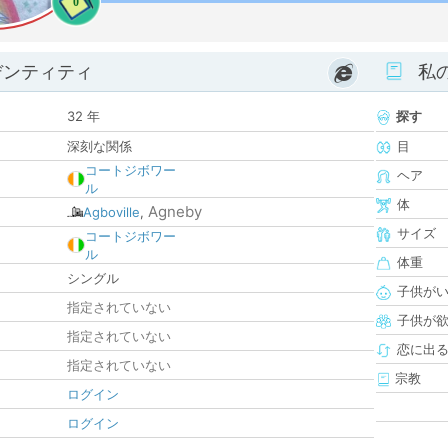
0
デンティティ
私
32 年
探す
深刻な関係
目
コートジボワー
ヘア
ル
体
Agneby
Agboville
,
サイズ
コートジボワー
ル
体重
シングル
子供が
指定されていない
子供が
指定されていない
恋に出
指定されていない
宗教
ログイン
ログイン