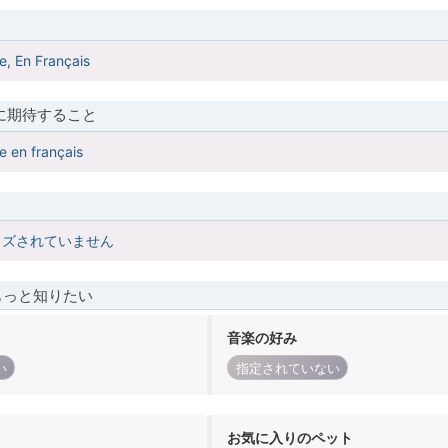
re, En Français
に期待すること
re en français
イズされていません
もっと知りたい
音楽の好み
い
指定されていない
お気に入りのペット