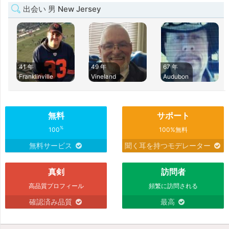
出会い 男 New Jersey
41 年
49 年
67 年
Franklinville
Vineland
Audubon
無料
サポート
%
100
100%無料
無料サービス
聞く耳を持つモデレーター
真剣
訪問者
高品質プロフィール
頻繁に訪問される
確認済み品質
最高