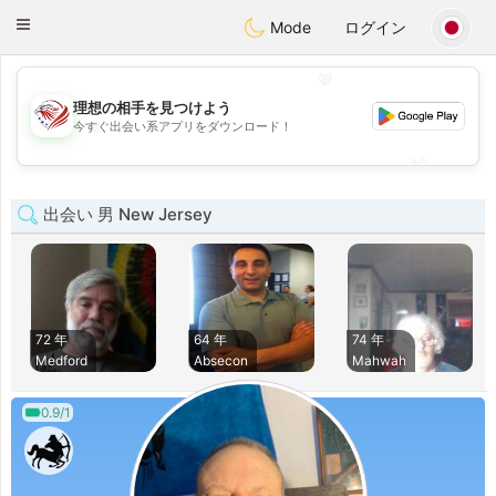
States
Dating
Toggle
Mode
ログイン
navigation
💖
理想の相手を見つけよう
💖
今すぐ出会い系アプリをダウンロード！
💕
💕
出会い 男 New Jersey
72 年
64 年
74 年
Medford
Absecon
Mahwah
0.9/1