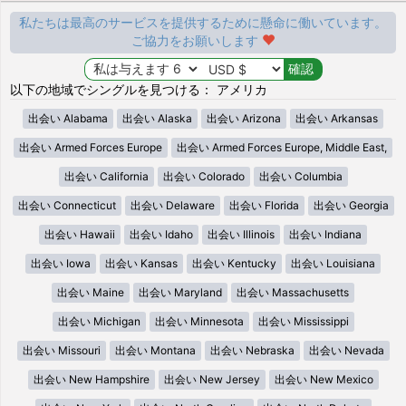
私たちは最高のサービスを提供するために懸命に働いています。
ご協力をお願いします
以下の地域でシングルを見つける： アメリカ
出会い Alabama
出会い Alaska
出会い Arizona
出会い Arkansas
出会い Armed Forces Europe
出会い Armed Forces Europe, Middle East,
出会い California
出会い Colorado
出会い Columbia
出会い Connecticut
出会い Delaware
出会い Florida
出会い Georgia
出会い Hawaii
出会い Idaho
出会い Illinois
出会い Indiana
出会い Iowa
出会い Kansas
出会い Kentucky
出会い Louisiana
出会い Maine
出会い Maryland
出会い Massachusetts
出会い Michigan
出会い Minnesota
出会い Mississippi
出会い Missouri
出会い Montana
出会い Nebraska
出会い Nevada
出会い New Hampshire
出会い New Jersey
出会い New Mexico