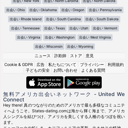
出会い New York
出会い North Carolina
出会い North Dakota
出会い Ohio
出会い Oklahoma
出会い Oregon
出会い Pennsylvania
出会い Rhode Island
出会い South Carolina
出会い South Dakota
出会い Tennessee
出会い Texas
出会い Utah
出会い Vermont
出会い Virginia
出会い Washington
出会い West Virginia
出会い Wisconsin
出会い Wyoming
ニュース
|
詐欺師
|
ストア
|
意見
Cookie & GDPR
|
広告
|
私たちについて
|
プライバシー
|
利用規約
|
子どもの安全
|
お問い合わせ
|
よくある質問
無料アメリカ出会いネットワーク - United We
Connect
Hey there! 真のつながりのためのアメリカで最も多様なコミュニテ
ィへようこそ。States-dating.comは海から輝く海まで、アメリカ
人シングルを結びつけ、アメリカを美しくする人種のるつぼを祝い
ます。
ニューヨークの忙しさ、カリフォルニアの革新、テキサスの精神、