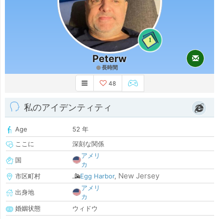
1
Peterw
長時間
48
私のアイデンティティ
Age
52 年
ここに
深刻な関係
アメリ
国
カ
New Jersey
市区町村
Egg Harbor
,
アメリ
出身地
カ
婚姻状態
ウィドウ