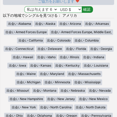
ご協力をお願いします
以下の地域でシングルを見つける： アメリカ
出会い Alabama
出会い Alaska
出会い Arizona
出会い Arkansas
出会い Armed Forces Europe
出会い Armed Forces Europe, Middle East,
出会い California
出会い Colorado
出会い Columbia
出会い Connecticut
出会い Delaware
出会い Florida
出会い Georgia
出会い Hawaii
出会い Idaho
出会い Illinois
出会い Indiana
出会い Iowa
出会い Kansas
出会い Kentucky
出会い Louisiana
出会い Maine
出会い Maryland
出会い Massachusetts
出会い Michigan
出会い Minnesota
出会い Mississippi
出会い Missouri
出会い Montana
出会い Nebraska
出会い Nevada
出会い New Hampshire
出会い New Jersey
出会い New Mexico
出会い New York
出会い North Carolina
出会い North Dakota
出会い Ohio
出会い Oklahoma
出会い Oregon
出会い Pennsylvania