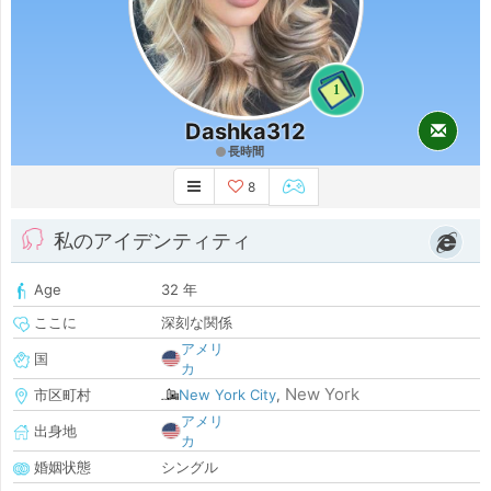
1
Dashka312
長時間
8
私のアイデンティティ
Age
32 年
ここに
深刻な関係
アメリ
国
カ
New York
市区町村
New York City
,
アメリ
出身地
カ
婚姻状態
シングル