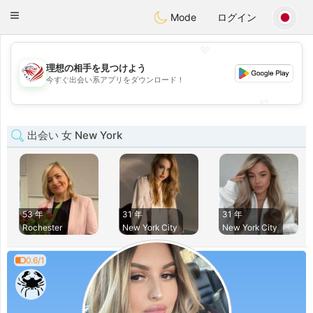
States
Dating
Toggle
Mode
ログイン
navigation
💖
理想の相手を見つけよう
💖
今すぐ出会い系アプリをダウンロード！
💕
💕
出会い 女 New York
53 年
31 年
31 年
Rochester
New York City
New York City
0.6/1