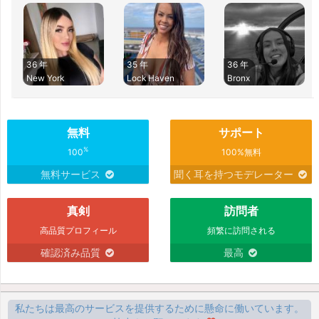
36 年
35 年
36 年
New York
Lock Haven
Bronx
無料
サポート
%
100
100%無料
無料サービス
聞く耳を持つモデレーター
真剣
訪問者
高品質プロフィール
頻繁に訪問される
確認済み品質
最高
私たちは最高のサービスを提供するために懸命に働いています。