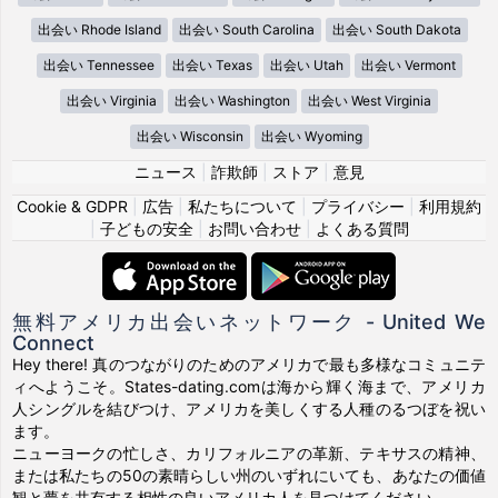
出会い Rhode Island
出会い South Carolina
出会い South Dakota
出会い Tennessee
出会い Texas
出会い Utah
出会い Vermont
出会い Virginia
出会い Washington
出会い West Virginia
出会い Wisconsin
出会い Wyoming
ニュース
|
詐欺師
|
ストア
|
意見
Cookie & GDPR
|
広告
|
私たちについて
|
プライバシー
|
利用規約
|
子どもの安全
|
お問い合わせ
|
よくある質問
無料アメリカ出会いネットワーク - United We
Connect
Hey there! 真のつながりのためのアメリカで最も多様なコミュニテ
ィへようこそ。States-dating.comは海から輝く海まで、アメリカ
人シングルを結びつけ、アメリカを美しくする人種のるつぼを祝い
ます。
ニューヨークの忙しさ、カリフォルニアの革新、テキサスの精神、
または私たちの50の素晴らしい州のいずれにいても、あなたの価値
観と夢を共有する相性の良いアメリカ人を見つけてください。