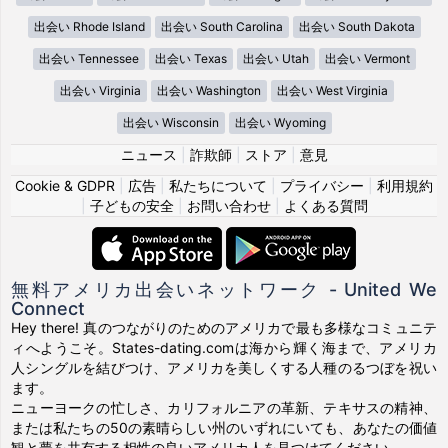
出会い Rhode Island
出会い South Carolina
出会い South Dakota
出会い Tennessee
出会い Texas
出会い Utah
出会い Vermont
出会い Virginia
出会い Washington
出会い West Virginia
出会い Wisconsin
出会い Wyoming
ニュース
|
詐欺師
|
ストア
|
意見
Cookie & GDPR
|
広告
|
私たちについて
|
プライバシー
|
利用規約
|
子どもの安全
|
お問い合わせ
|
よくある質問
無料アメリカ出会いネットワーク - United We
Connect
Hey there! 真のつながりのためのアメリカで最も多様なコミュニテ
ィへようこそ。States-dating.comは海から輝く海まで、アメリカ
人シングルを結びつけ、アメリカを美しくする人種のるつぼを祝い
ます。
ニューヨークの忙しさ、カリフォルニアの革新、テキサスの精神、
または私たちの50の素晴らしい州のいずれにいても、あなたの価値
観と夢を共有する相性の良いアメリカ人を見つけてください。