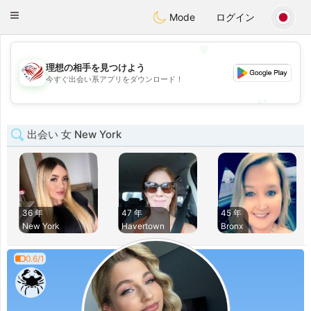
States
Dating
Toggle
Mode
ログイン
navigation
💖
理想の相手を見つけよう
💖
今すぐ出会い系アプリをダウンロード！
💕
💕
出会い 女 New York
36 年
47 年
45 年
New York
Havertown
Bronx
0.6/1