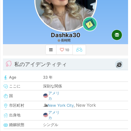
1
Dashka30
長時間
10
私のアイデンティティ
Age
33 年
ここに
深刻な関係
アメリ
国
カ
New York
市区町村
New York City
,
アメリ
出身地
カ
婚姻状態
シングル