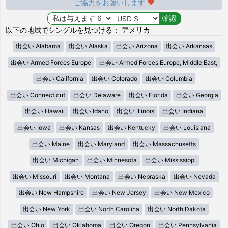
ご協力をお願いします
以下の地域でシングルを見つける： アメリカ
出会い Alabama
出会い Alaska
出会い Arizona
出会い Arkansas
出会い Armed Forces Europe
出会い Armed Forces Europe, Middle East,
出会い California
出会い Colorado
出会い Columbia
出会い Connecticut
出会い Delaware
出会い Florida
出会い Georgia
出会い Hawaii
出会い Idaho
出会い Illinois
出会い Indiana
出会い Iowa
出会い Kansas
出会い Kentucky
出会い Louisiana
出会い Maine
出会い Maryland
出会い Massachusetts
出会い Michigan
出会い Minnesota
出会い Mississippi
出会い Missouri
出会い Montana
出会い Nebraska
出会い Nevada
出会い New Hampshire
出会い New Jersey
出会い New Mexico
出会い New York
出会い North Carolina
出会い North Dakota
出会い Ohio
出会い Oklahoma
出会い Oregon
出会い Pennsylvania