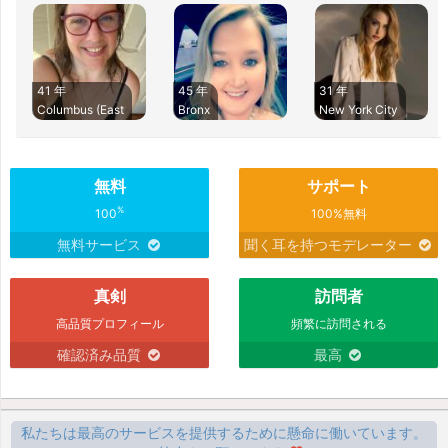
41 年
45 年
31 年
Columbus (East
Bronx
New York City
無料
サポート
%
100
100%無料
無料サービス
聞く耳を持つモデレーター
真剣
訪問者
高品質プロフィール
頻繁に訪問される
確認済み品質
最高
私たちは最高のサービスを提供するために懸命に働いています。