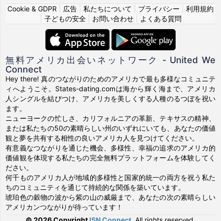
Cookie & GDPR
|
広告
|
私たちについて
|
プライバシー
|
利用規約
|
子どもの安全
|
お問い合わせ
|
よくある質問
無料アメリカ出会いネットワーク - United We
Connect
Hey there! 真のつながりのためのアメリカで最も多様なコミュニテ
ィへようこそ。States-dating.comは海から輝く海まで、アメリカ
人シングルを結びつけ、アメリカを美しくする人種のるつぼを祝い
ます。
ニューヨークの忙しさ、カリフォルニアの革新、テキサスの精神、
または私たちの50の素晴らしい州のいずれにいても、あなたの価値
観と夢を共有する相性の良いアメリカ人を見つけてください。
有意義なつながりを通じた機会、多様性、幸福の追求のアメリカ的
価値観を体現する私たちの完全無料プラットフォームを体験してく
ださい。
何千ものアメリカ人が地域的多様性と国家的統一の両方を祝う私た
ちのコミュニティを通じて持続的な関係を築いています。
琥珀色の穀物の波から紫の山の威厳まで、あなたの次の素晴らしい
アメリカンつながりが待っています！
© 2026 Copyright
ISN Connect
.
All rights reserved.