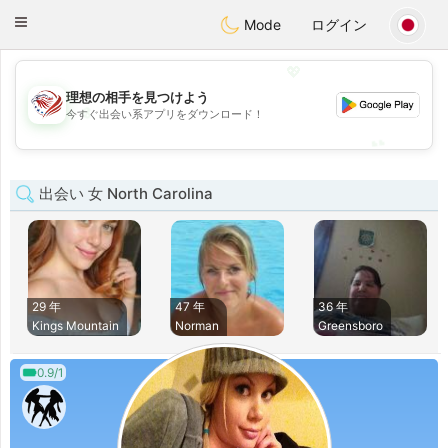
States
Dating
Toggle
Mode
ログイン
navigation
💖
理想の相手を見つけよう
💖
今すぐ出会い系アプリをダウンロード！
💕
💕
出会い 女 North Carolina
29 年
47 年
36 年
Kings Mountain
Norman
Greensboro
0.9/1