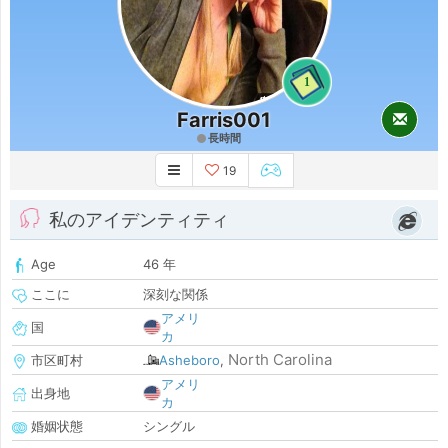
1
Farris001
長時間
19
私のアイデンティティ
Age
46 年
ここに
深刻な関係
アメリ
国
カ
North Carolina
市区町村
Asheboro
,
アメリ
出身地
カ
婚姻状態
シングル