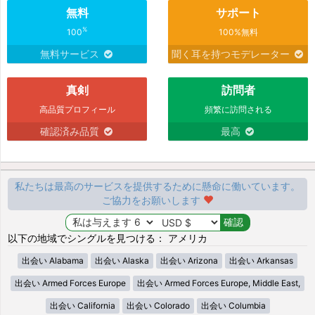
無料
サポート
%
100
100%無料
無料サービス
聞く耳を持つモデレーター
真剣
訪問者
高品質プロフィール
頻繁に訪問される
確認済み品質
最高
私たちは最高のサービスを提供するために懸命に働いています。
ご協力をお願いします
以下の地域でシングルを見つける： アメリカ
出会い Alabama
出会い Alaska
出会い Arizona
出会い Arkansas
出会い Armed Forces Europe
出会い Armed Forces Europe, Middle East,
出会い California
出会い Colorado
出会い Columbia