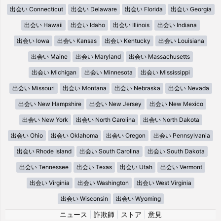
出会い Connecticut
出会い Delaware
出会い Florida
出会い Georgia
出会い Hawaii
出会い Idaho
出会い Illinois
出会い Indiana
出会い Iowa
出会い Kansas
出会い Kentucky
出会い Louisiana
出会い Maine
出会い Maryland
出会い Massachusetts
出会い Michigan
出会い Minnesota
出会い Mississippi
出会い Missouri
出会い Montana
出会い Nebraska
出会い Nevada
出会い New Hampshire
出会い New Jersey
出会い New Mexico
出会い New York
出会い North Carolina
出会い North Dakota
出会い Ohio
出会い Oklahoma
出会い Oregon
出会い Pennsylvania
出会い Rhode Island
出会い South Carolina
出会い South Dakota
出会い Tennessee
出会い Texas
出会い Utah
出会い Vermont
出会い Virginia
出会い Washington
出会い West Virginia
出会い Wisconsin
出会い Wyoming
ニュース
|
詐欺師
|
ストア
|
意見