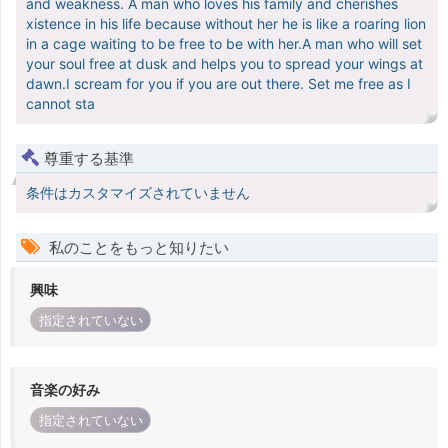
and weakness. A man who loves his family and cherishes
xistence in his life because without her he is like a roaring lion
in a cage waiting to be free to be with her.A man who will set
your soul free at dusk and helps you to spread your wings at
dawn.I scream for you if you are out there. Set me free as I
cannot sta
尊重する基準
条件はカスタマイズされていません
私のことをもっと知りたい
興味
指定されていない
音楽の好み
指定されていない