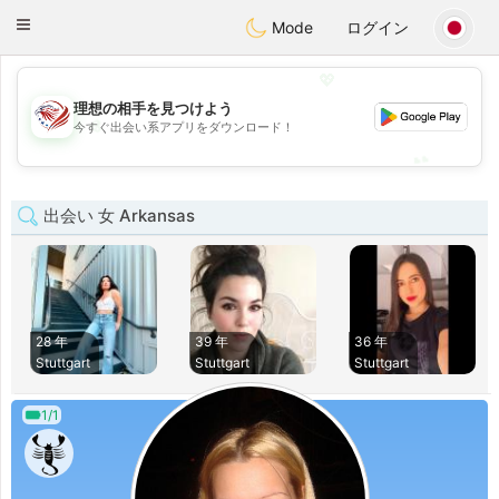
States
Dating
Toggle
Mode
ログイン
navigation
💖
理想の相手を見つけよう
💖
今すぐ出会い系アプリをダウンロード！
💕
💕
出会い 女 Arkansas
28 年
39 年
36 年
Stuttgart
Stuttgart
Stuttgart
1/1