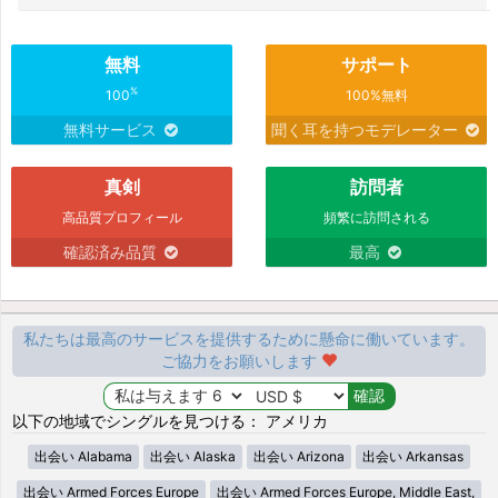
無料
サポート
%
100
100%無料
無料サービス
聞く耳を持つモデレーター
真剣
訪問者
高品質プロフィール
頻繁に訪問される
確認済み品質
最高
私たちは最高のサービスを提供するために懸命に働いています。
ご協力をお願いします
以下の地域でシングルを見つける： アメリカ
出会い Alabama
出会い Alaska
出会い Arizona
出会い Arkansas
出会い Armed Forces Europe
出会い Armed Forces Europe, Middle East,