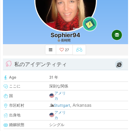
1
Sophier94
長時間
27
私のアイデンティティ
Age
31 年
ここに
深刻な関係
アメリ
国
カ
Arkansas
市区町村
Stuttgart
,
アメリ
出身地
カ
婚姻状態
シングル