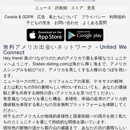
ニュース
|
詐欺師
|
ストア
|
意見
Cookie & GDPR
|
広告
|
私たちについて
|
プライバシー
|
利用規約
|
子どもの安全
|
お問い合わせ
|
よくある質問
無料アメリカ出会いネットワーク - United We
Connect
Hey there! 真のつながりのためのアメリカで最も多様なコミュニテ
ィへようこそ。States-dating.comは海から輝く海まで、アメリカ
人シングルを結びつけ、アメリカを美しくする人種のるつぼを祝い
ます。
ニューヨークの忙しさ、カリフォルニアの革新、テキサスの精神、
または私たちの50の素晴らしい州のいずれにいても、あなたの価値
観と夢を共有する相性の良いアメリカ人を見つけてください。
有意義なつながりを通じた機会、多様性、幸福の追求のアメリカ的
価値観を体現する私たちの完全無料プラットフォームを体験してく
ださい。
何千ものアメリカ人が地域的多様性と国家的統一の両方を祝う私た
ちのコミュニティを通じて持続的な関係を築いています。
琥珀色の穀物の波から紫の山の威厳まで、あなたの次の素晴らしい