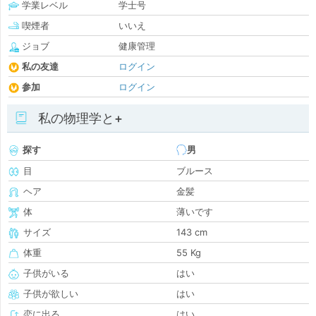
学業レベル
学士号
喫煙者
いいえ
ジョブ
健康管理
私の友達
ログイン
参加
ログイン
私の物理学と+
探す
男
目
ブルース
ヘア
金髪
体
薄いです
サイズ
143 cm
体重
55 Kg
子供がいる
はい
子供が欲しい
はい
恋に出る
はい