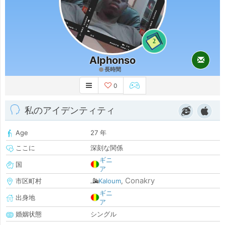
2
Alphonso
長時間
0
私のアイデンティティ
Age
27 年
ここに
深刻な関係
ギニ
国
ア
Conakry
市区町村
Kaloum
,
ギニ
出身地
ア
婚姻状態
シングル