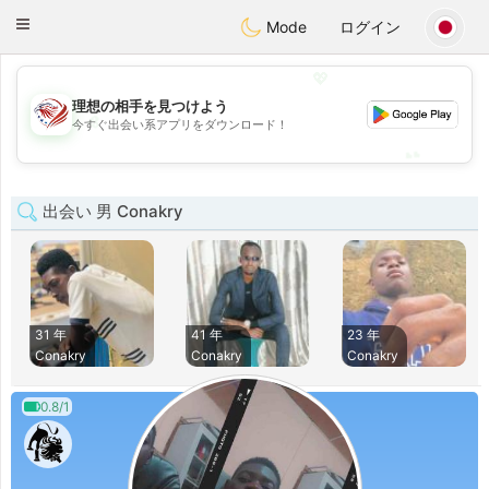
States
Dating
Toggle
Mode
ログイン
navigation
💖
理想の相手を見つけよう
💖
今すぐ出会い系アプリをダウンロード！
💕
💕
出会い 男 Conakry
31 年
41 年
23 年
Conakry
Conakry
Conakry
0.8/1