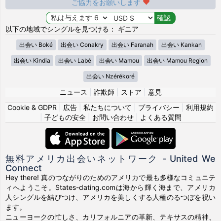
ご協力をお願いします
以下の地域でシングルを見つける： ギニア
出会い Boké
出会い Conakry
出会い Faranah
出会い Kankan
出会い Kindia
出会い Labé
出会い Mamou
出会い Mamou Region
出会い Nzérékoré
ニュース
|
詐欺師
|
ストア
|
意見
Cookie & GDPR
|
広告
|
私たちについて
|
プライバシー
|
利用規約
|
子どもの安全
|
お問い合わせ
|
よくある質問
無料アメリカ出会いネットワーク - United We
Connect
Hey there! 真のつながりのためのアメリカで最も多様なコミュニテ
ィへようこそ。States-dating.comは海から輝く海まで、アメリカ
人シングルを結びつけ、アメリカを美しくする人種のるつぼを祝い
ます。
ニューヨークの忙しさ、カリフォルニアの革新、テキサスの精神、