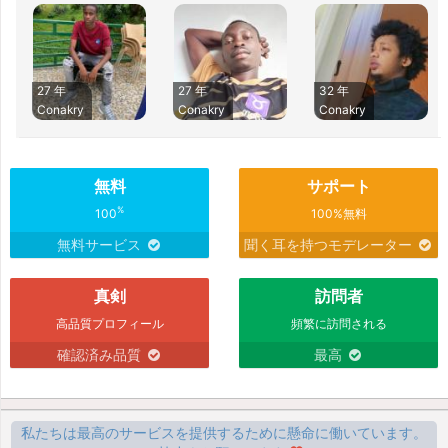
27 年
27 年
32 年
Conakry
Conakry
Conakry
無料
サポート
%
100
100%無料
無料サービス
聞く耳を持つモデレーター
真剣
訪問者
高品質プロフィール
頻繁に訪問される
確認済み品質
最高
私たちは最高のサービスを提供するために懸命に働いています。