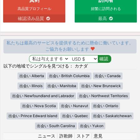
高品質プロフィール
頻繁に訪問される
確認済み品質
最高
私たちは最高のサービスを提供するために懸命に働いています。
ご協力をお願いします
以下の地域でシングルを見つける： カナダ
出会い Alberta
出会い British Columbia
出会い Canada
出会い Illinois
出会い Manitoba
出会い New Brunswick
出会い Newfoundland and Labrador
出会い Northwest Territories
出会い Nova Scotia
出会い Nunavut
出会い Ontario
出会い Prince Edward Island
出会い Quebec
出会い Saskatchewan
出会い South Carolina
出会い Yukon
ニュース
|
詐欺師
|
ストア
|
意見