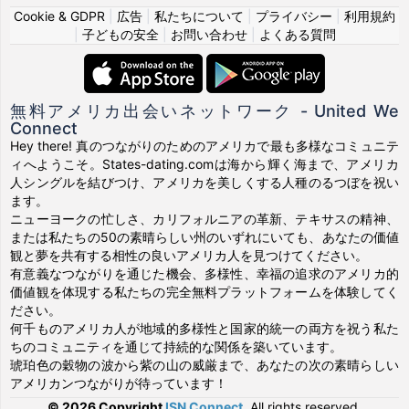
Cookie & GDPR
|
広告
|
私たちについて
|
プライバシー
|
利用規約
|
子どもの安全
|
お問い合わせ
|
よくある質問
無料アメリカ出会いネットワーク - United We
Connect
Hey there! 真のつながりのためのアメリカで最も多様なコミュニテ
ィへようこそ。States-dating.comは海から輝く海まで、アメリカ
人シングルを結びつけ、アメリカを美しくする人種のるつぼを祝い
ます。
ニューヨークの忙しさ、カリフォルニアの革新、テキサスの精神、
または私たちの50の素晴らしい州のいずれにいても、あなたの価値
観と夢を共有する相性の良いアメリカ人を見つけてください。
有意義なつながりを通じた機会、多様性、幸福の追求のアメリカ的
価値観を体現する私たちの完全無料プラットフォームを体験してく
ださい。
何千ものアメリカ人が地域的多様性と国家的統一の両方を祝う私た
ちのコミュニティを通じて持続的な関係を築いています。
琥珀色の穀物の波から紫の山の威厳まで、あなたの次の素晴らしい
アメリカンつながりが待っています！
© 2026 Copyright
ISN Connect
.
All rights reserved.