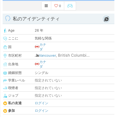
0
私のアイデンティティ
Age
26 年
ここに
気軽な関係
カナ
国
ダ
British Columbi...
市区町村
Vancouver
,
カナ
出身地
ダ
婚姻状態
シングル
学業レベル
指定されていない
喫煙者
指定されていない
ジョブ
指定されていない
私の友達
ログイン
参加
ログイン