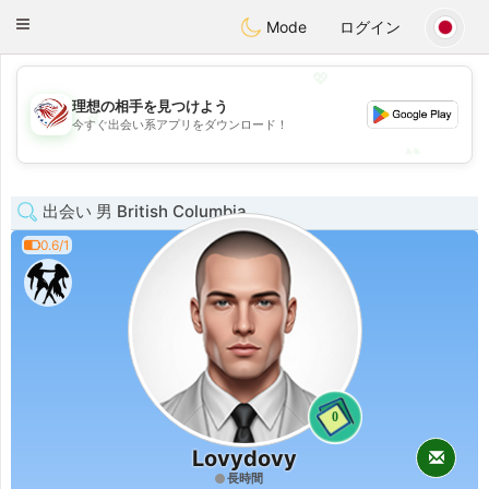
States
Dating
Toggle
Mode
ログイン
navigation
💖
理想の相手を見つけよう
💖
今すぐ出会い系アプリをダウンロード！
💕
💕
出会い 男 British Columbia
0.6/1
0
Lovydovy
長時間