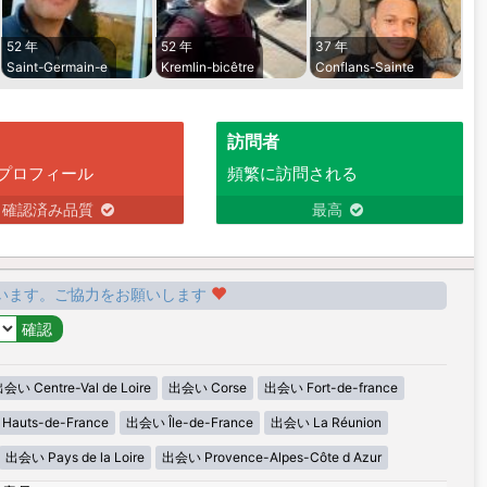
52 年
52 年
37 年
Saint-Germain-e
Kremlin-bicêtre
Conflans-Sainte
訪問者
プロフィール
頻繁に訪問される
確認済み品質
最高
います。ご協力をお願いします
会い Centre-Val de Loire
出会い Corse
出会い Fort-de-france
auts-de-France
出会い Île-de-France
出会い La Réunion
出会い Pays de la Loire
出会い Provence-Alpes-Côte d Azur