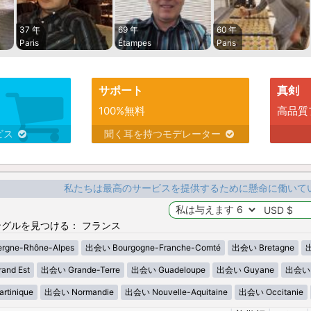
37 年
69 年
60 年
Paris
Étampes
Paris
サポート
真剣
100%無料
高品質
ビス
聞く耳を持つモデレーター
私たちは最高のサービスを提供するために懸命に働いて
グルを見つける： フランス
gne-Rhône-Alpes
出会い Bourgogne-Franche-Comté
出会い Bretagne
出
nd Est
出会い Grande-Terre
出会い Guadeloupe
出会い Guyane
出会い H
tinique
出会い Normandie
出会い Nouvelle-Aquitaine
出会い Occitanie