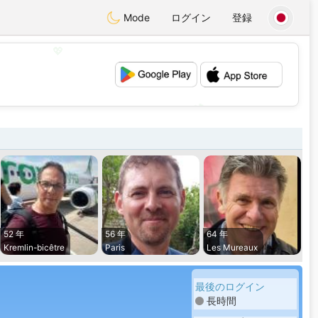
Mode
ログイン
登録
💖
💕
52 年
56 年
64 年
Kremlin-bicêtre
Paris
Les Mureaux
最後のログイン
長時間