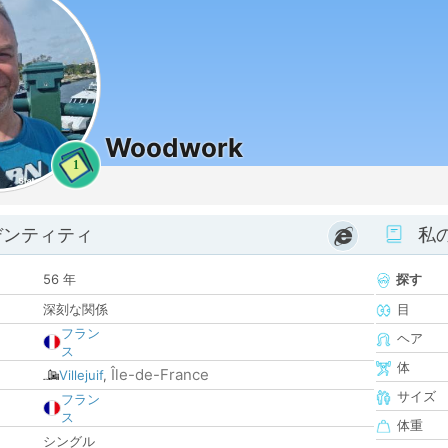
Woodwork
1
デンティティ
私
56 年
探す
深刻な関係
目
フラン
ヘア
ス
体
Île-de-France
Villejuif
,
サイズ
フラン
ス
体重
シングル