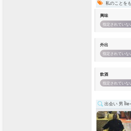
私のことを
興味
指定されていな
外出
指定されていな
飲酒
指定されていな
出会い 男 Île-