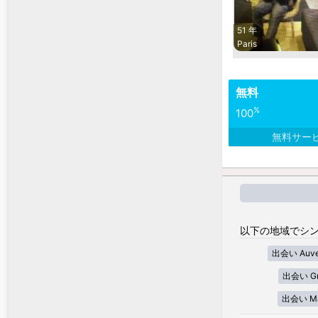
51 年
Paris
無料
%
100
無料サー
以下の地域でシン
出会い Auver
出会い Gra
出会い Mar