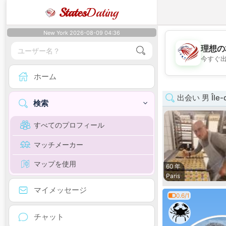
States
Dating
New York 2026-08-09 04:36
理想の
今すぐ
ホーム
出会い 男 Île-d
検索
すべてのプロフィール
マッチメーカー
マップを使用
60 年
Paris
マイメッセージ
0.6/1
チャット