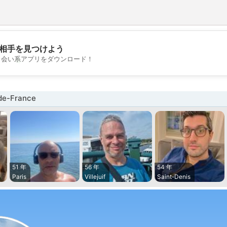
相手を見つけよう
💖
出会い系アプリをダウンロード！
💕
e-France
51 年
56 年
54 年
Paris
Villejuif
Saint-Denis