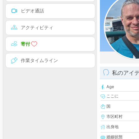
ビデオ通話
アクティビティ
寄付
作業タイムライン
私のアイ
Age
ここに
国
市区町村
出身地
婚姻状態