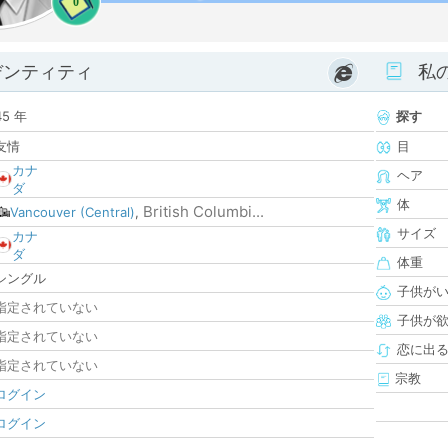
0
デンティティ
私
45 年
探す
友情
目
カナ
ヘア
ダ
体
British Columbi...
Vancouver (Central)
,
サイズ
カナ
ダ
体重
シングル
子供が
指定されていない
子供が
指定されていない
恋に出
指定されていない
宗教
ログイン
ログイン