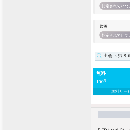
指定されていな
飲酒
指定されていな
出会い 男 Brit
無料
%
100
無料サー
以下の地域でシン