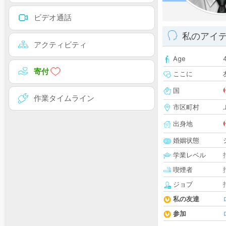
ビデオ通話
私のアイ
アクティビティ
Age
寄付
ここに
国
作業タイムライン
市区町村
出身地
婚姻状態
学業レベル
喫煙者
ジョブ
私の友達
参加