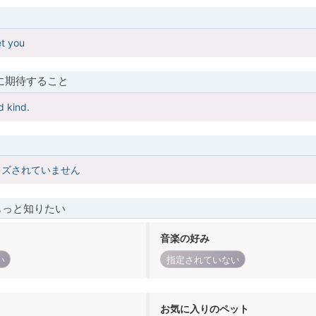
et you
に期待すること
d kind.
イズされていません
もっと知りたい
音楽の好み
い
指定されていない
お気に入りのペット