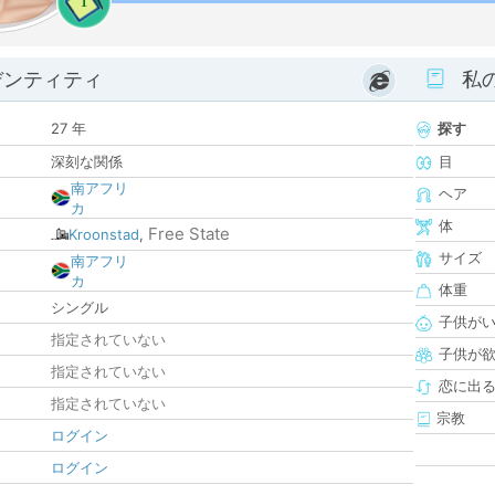
1
デンティティ
私
27 年
探す
深刻な関係
目
南アフリ
ヘア
カ
体
Free State
Kroonstad
,
サイズ
南アフリ
カ
体重
シングル
子供が
指定されていない
子供が
指定されていない
恋に出
指定されていない
宗教
ログイン
ログイン