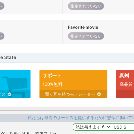
い
指定されていない
Favorite movie
い
指定されていない
 State
サポート
真剣
100%無料
高品質
ビス
聞く耳を持つモデレーター
私たちは最高のサービスを提供するために懸命に働いて
グルを見つける： 南アフリカ