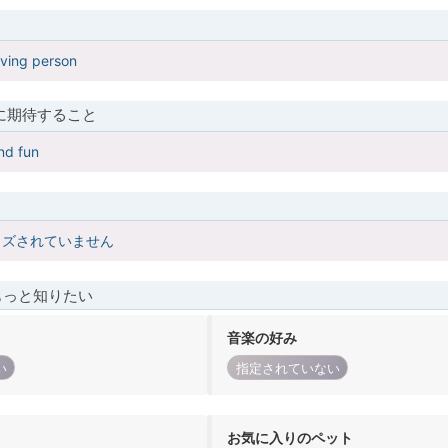
oving person
に期待すること
and fun
イズされていません
もっと知りたい
音楽の好み
い
指定されていない
お気に入りのペット