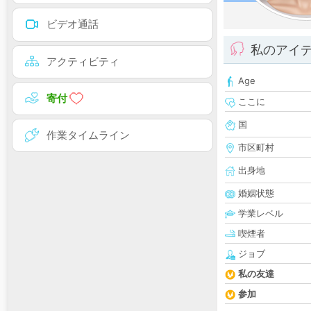
ビデオ通話
私のアイ
アクティビティ
Age
寄付
ここに
国
作業タイムライン
市区町村
出身地
婚姻状態
学業レベル
喫煙者
ジョブ
私の友達
参加