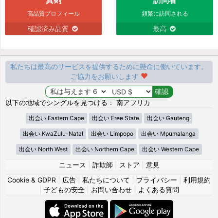
高品質プロフィール
頻繁に訪問される
確認済み品質
最高
私たちは最高のサービスを提供するために懸命に働いています。
ご協力をお願いします
以下の地域でシングルを見つける： 南アフリカ
出会い Eastern Cape
出会い Free State
出会い Gauteng
出会い KwaZulu-Natal
出会い Limpopo
出会い Mpumalanga
出会い North West
出会い Northern Cape
出会い Western Cape
ニュース
|
詐欺師
|
ストア
|
意見
Cookie & GDPR
|
広告
|
私たちについて
|
プライバシー
|
利用規約
|
子どもの安全
|
お問い合わせ
|
よくある質問