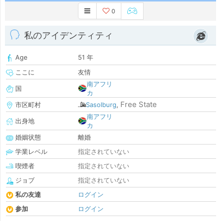
0
私のアイデンティティ
Age
51 年
ここに
友情
南アフリ
国
カ
Free State
市区町村
Sasolburg
,
南アフリ
出身地
カ
婚姻状態
離婚
学業レベル
指定されていない
喫煙者
指定されていない
ジョブ
指定されていない
私の友達
ログイン
参加
ログイン