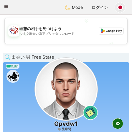
States
Dating
Toggle
Mode
ログイン
navigation
💖
理想の相手を見つけよう
💖
今すぐ出会い系アプリをダウンロード！
💕
💕
出会い 男 Free State
0.8/1
0
Gpvdw1
長時間