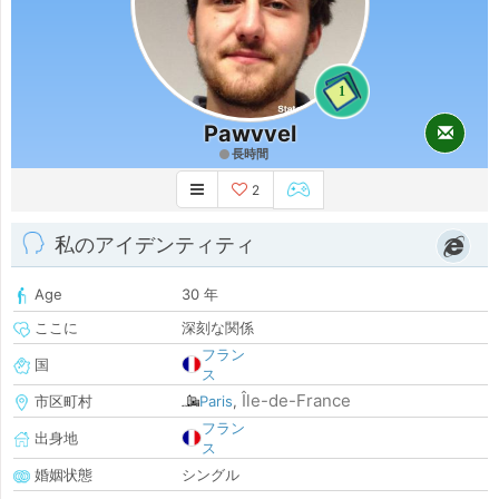
1
Pawvvel
長時間
2
私のアイデンティティ
Age
30 年
ここに
深刻な関係
フラン
国
ス
Île-de-France
市区町村
Paris
,
フラン
出身地
ス
婚姻状態
シングル