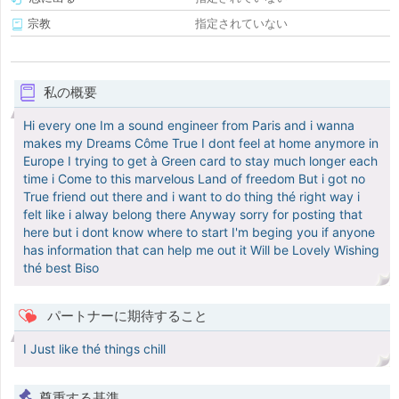
宗教
指定されていない
私の概要
Hi every one Im a sound engineer from Paris and i wanna
makes my Dreams Côme True I dont feel at home anymore in
Europe I trying to get à Green card to stay much longer each
time i Come to this marvelous Land of freedom But i got no
True friend out there and i want to do thing thé right way i
felt like i alway belong there Anyway sorry for posting that
here but i dont know where to start I'm beging you if anyone
has information that can help me out it Will be Lovely Wishing
thé best Biso
パートナーに期待すること
I Just like thé things chill
尊重する基準