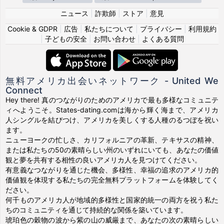
ニュース
|
詐欺師
|
ストア
|
意見
Cookie & GDPR
|
広告
|
私たちについて
|
プライバシー
|
利用規約
|
子どもの安全
|
お問い合わせ
|
よくある質問
無料アメリカ出会いネットワーク - United We
Connect
Hey there! 真のつながりのためのアメリカで最も多様なコミュニテ
ィへようこそ。States-dating.comは海から輝く海まで、アメリカ
人シングルを結びつけ、アメリカを美しくする人種のるつぼを祝い
ます。
ニューヨークの忙しさ、カリフォルニアの革新、テキサスの精神、
または私たちの50の素晴らしい州のいずれにいても、あなたの価値
観と夢を共有する相性の良いアメリカ人を見つけてください。
有意義なつながりを通じた機会、多様性、幸福の追求のアメリカ的
価値観を体現する私たちの完全無料プラットフォームを体験してく
ださい。
何千ものアメリカ人が地域的多様性と国家的統一の両方を祝う私た
ちのコミュニティを通じて持続的な関係を築いています。
琥珀色の穀物の波から紫の山の威厳まで、あなたの次の素晴らしい