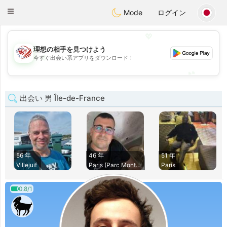
States
Dating
Toggle
Mode
ログイン
navigation
💖
理想の相手を見つけよう
💖
今すぐ出会い系アプリをダウンロード！
💕
💕
出会い 男 Île-de-France
56 年
46 年
51 年
Villejuif
Paris (Parc Montso
Paris
0.8/1