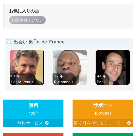
お気に入りの曲
指定されていない
出会い 男 Île-de-France
64 年
37 年
44 年
Les Mureaux
Ris-orangis
Paris
無料
サポート
%
100
100%無料
無料サービス
聞く耳を持つモデレーター