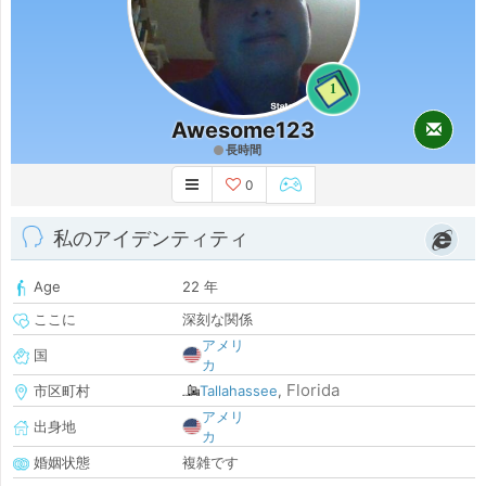
1
Awesome123
長時間
0
私のアイデンティティ
Age
22 年
ここに
深刻な関係
アメリ
国
カ
Florida
市区町村
Tallahassee
,
アメリ
出身地
カ
婚姻状態
複雑です