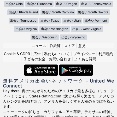
出会い Ohio
出会い Oklahoma
出会い Oregon
出会い Pennsylvania
出会い Rhode Island
出会い South Carolina
出会い South Dakota
出会い Tennessee
出会い Texas
出会い Utah
出会い Vermont
出会い Virginia
出会い Washington
出会い West Virginia
出会い Wisconsin
出会い Wyoming
ニュース
|
詐欺師
|
ストア
|
意見
Cookie & GDPR
|
広告
|
私たちについて
|
プライバシー
|
利用規約
|
子どもの安全
|
お問い合わせ
|
よくある質問
無料アメリカ出会いネットワーク - United We
Connect
Hey there! 真のつながりのためのアメリカで最も多様なコミュニテ
ィへようこそ。States-dating.comは海から輝く海まで、アメリカ
人シングルを結びつけ、アメリカを美しくする人種のるつぼを祝い
ます。
ニューヨークの忙しさ、カリフォルニアの革新、テキサスの精神、
または私たちの50の素晴らしい州のいずれにいても、あなたの価値