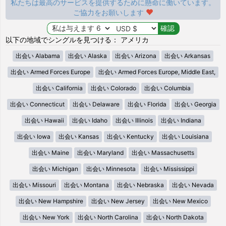
私たちは最高のサービスを提供するために懸命に働いています。
ご協力をお願いします
以下の地域でシングルを見つける： アメリカ
出会い Alabama
出会い Alaska
出会い Arizona
出会い Arkansas
出会い Armed Forces Europe
出会い Armed Forces Europe, Middle East,
出会い California
出会い Colorado
出会い Columbia
出会い Connecticut
出会い Delaware
出会い Florida
出会い Georgia
出会い Hawaii
出会い Idaho
出会い Illinois
出会い Indiana
出会い Iowa
出会い Kansas
出会い Kentucky
出会い Louisiana
出会い Maine
出会い Maryland
出会い Massachusetts
出会い Michigan
出会い Minnesota
出会い Mississippi
出会い Missouri
出会い Montana
出会い Nebraska
出会い Nevada
出会い New Hampshire
出会い New Jersey
出会い New Mexico
出会い New York
出会い North Carolina
出会い North Dakota