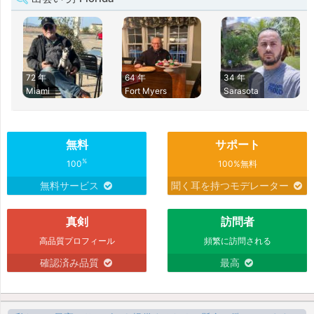
72 年
64 年
34 年
Miami
Fort Myers
Sarasota
無料
サポート
%
100
100%無料
無料サービス
聞く耳を持つモデレーター
真剣
訪問者
高品質プロフィール
頻繁に訪問される
確認済み品質
最高