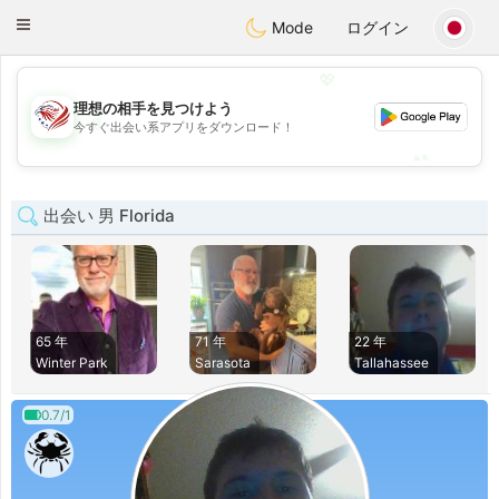
States
Dating
Toggle
Mode
ログイン
navigation
💖
理想の相手を見つけよう
💖
今すぐ出会い系アプリをダウンロード！
💕
💕
出会い 男 Florida
65 年
71 年
22 年
Winter Park
Sarasota
Tallahassee
0.7/1