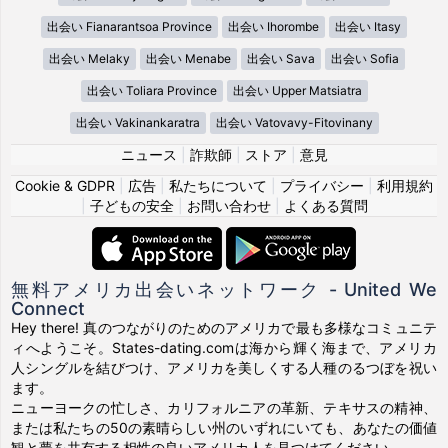
出会い Fianarantsoa Province
出会い Ihorombe
出会い Itasy
出会い Melaky
出会い Menabe
出会い Sava
出会い Sofia
出会い Toliara Province
出会い Upper Matsiatra
出会い Vakinankaratra
出会い Vatovavy-Fitovinany
ニュース
|
詐欺師
|
ストア
|
意見
Cookie & GDPR
|
広告
|
私たちについて
|
プライバシー
|
利用規約
|
子どもの安全
|
お問い合わせ
|
よくある質問
無料アメリカ出会いネットワーク - United We
Connect
Hey there! 真のつながりのためのアメリカで最も多様なコミュニテ
ィへようこそ。States-dating.comは海から輝く海まで、アメリカ
人シングルを結びつけ、アメリカを美しくする人種のるつぼを祝い
ます。
ニューヨークの忙しさ、カリフォルニアの革新、テキサスの精神、
または私たちの50の素晴らしい州のいずれにいても、あなたの価値
観と夢を共有する相性の良いアメリカ人を見つけてください。