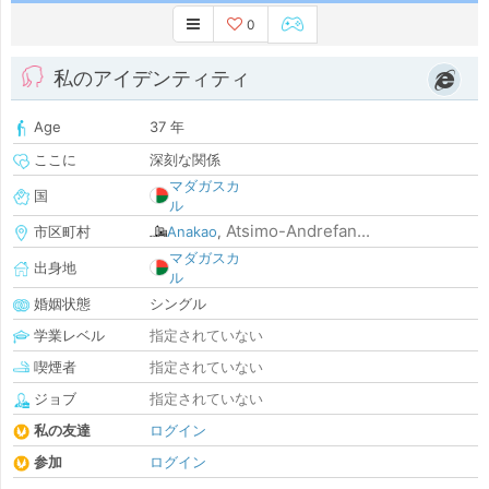
0
私のアイデンティティ
Age
37 年
ここに
深刻な関係
マダガスカ
国
ル
Atsimo-Andrefan...
市区町村
Anakao
,
マダガスカ
出身地
ル
婚姻状態
シングル
学業レベル
指定されていない
喫煙者
指定されていない
ジョブ
指定されていない
私の友達
ログイン
参加
ログイン