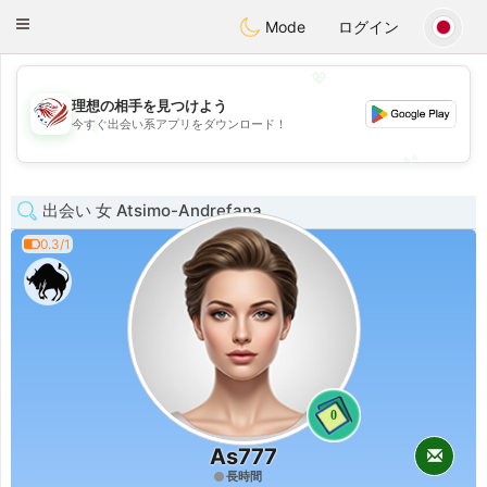
States
Dating
Toggle
Mode
ログイン
navigation
💖
理想の相手を見つけよう
💖
今すぐ出会い系アプリをダウンロード！
💕
💕
出会い 女 Atsimo-Andrefana
0.3/1
0
As777
長時間