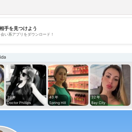
相手を見つけよう
💖
出会い系アプリをダウンロード！
💕
ida
39 年
43 年
32 年
Doctor Phillips
Spring Hill
Bay City