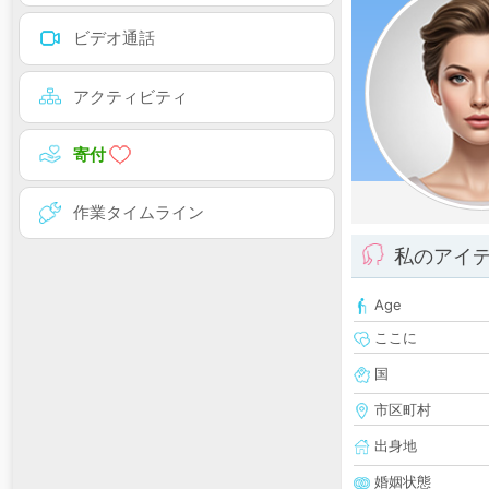
ビデオ通話
アクティビティ
寄付
作業タイムライン
私のアイ
Age
ここに
国
市区町村
出身地
婚姻状態