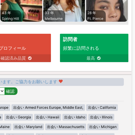
43 年
33 年
28 年
Spring Hill
Melbourne
Ft. Pierce
訪問者
プロフィール
頻繁に訪問される
確認済み品質
最高
います。ご協力をお願いします
urope
出会い Armed Forces Europe, Middle East,
出会い California
a
出会い Georgia
出会い Hawaii
出会い Idaho
出会い Illinois
aine
出会い Maryland
出会い Massachusetts
出会い Michigan