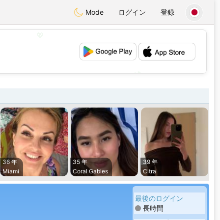
Mode
ログイン
登録
💖
💕
36 年
35 年
39 年
Miami
Coral Gables
Citra
最後のログイン
長時間