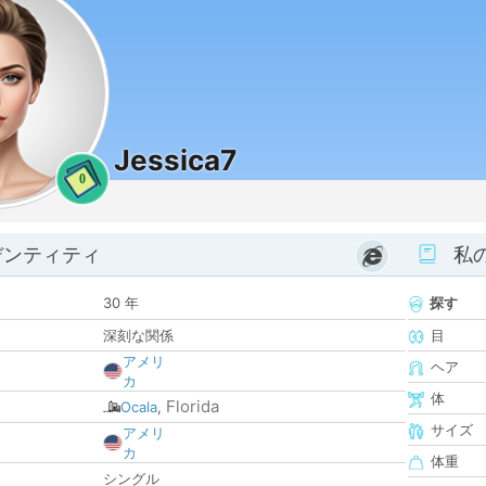
Jessica7
0
デンティティ
私
30 年
探す
深刻な関係
目
アメリ
ヘア
カ
体
Florida
Ocala
,
サイズ
アメリ
カ
体重
シングル