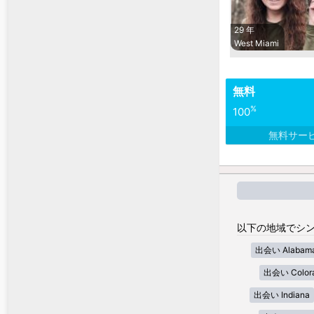
29 年
West Miami
無料
%
100
無料サー
以下の地域でシン
出会い Alabam
出会い Color
出会い Indiana