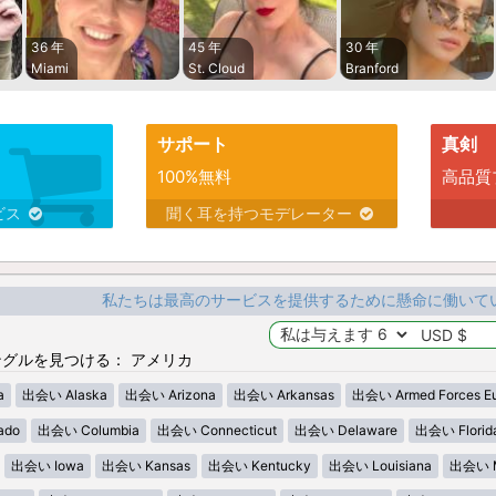
36 年
45 年
30 年
Miami
St. Cloud
Branford
サポート
真剣
100%無料
高品質
ビス
聞く耳を持つモデレーター
私たちは最高のサービスを提供するために懸命に働いて
グルを見つける： アメリカ
a
出会い Alaska
出会い Arizona
出会い Arkansas
出会い Armed Forces E
ado
出会い Columbia
出会い Connecticut
出会い Delaware
出会い Florid
出会い Iowa
出会い Kansas
出会い Kentucky
出会い Louisiana
出会い M