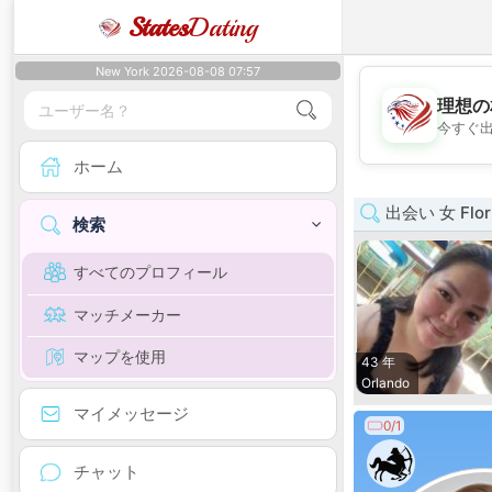
States
Dating
New York 2026-08-08 07:57
理想の
今すぐ
ホーム
出会い 女 Flor
検索
すべてのプロフィール
マッチメーカー
マップを使用
43 年
Orlando
マイメッセージ
0/1
チャット