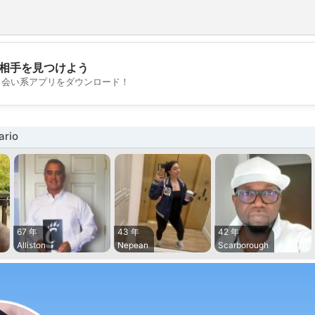
相手を見つけよう
💖
出会い系アプリをダウンロード！
💕
rio
67 年
43 年
42 年
Alliston
Nepean
Scarborough