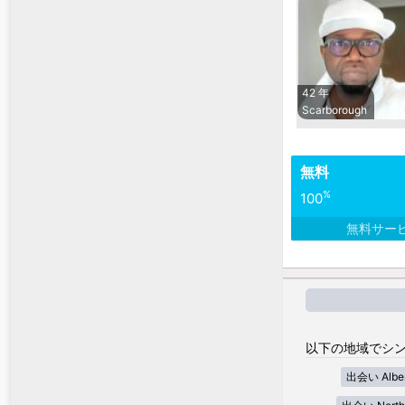
42 年
Scarborough
無料
%
100
無料サー
以下の地域でシン
出会い Alber