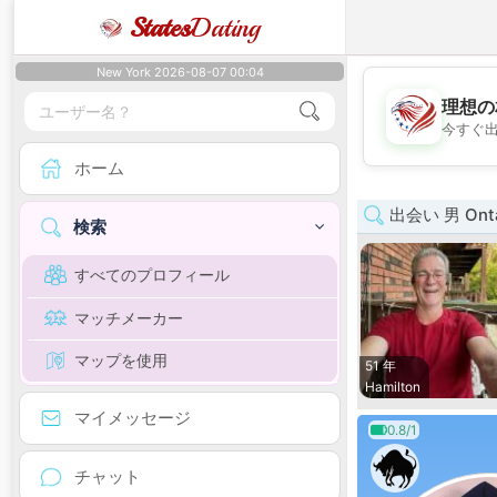
States
Dating
New York 2026-08-07 00:04
理想の
今すぐ
ホーム
出会い 男 Onta
検索
すべてのプロフィール
マッチメーカー
マップを使用
51 年
Hamilton
マイメッセージ
0.8/1
チャット