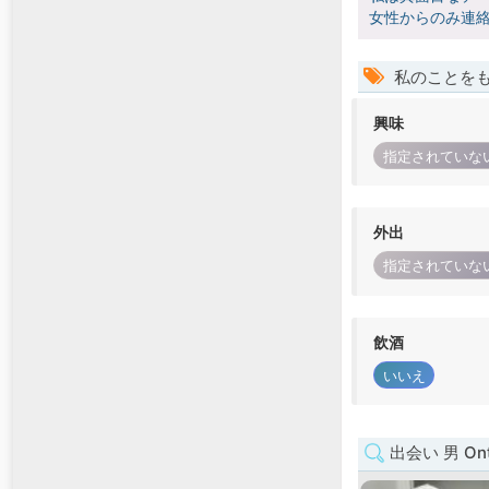
女性からのみ連絡
私のことを
興味
指定されていな
外出
指定されていな
飲酒
いいえ
出会い 男 Ont