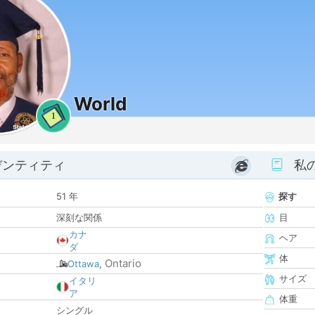
World
1
デンティティ
私
51 年
探す
深刻な関係
目
カナ
ヘア
ダ
体
Ontario
Ottawa
,
サイズ
イタリ
ア
体重
シングル