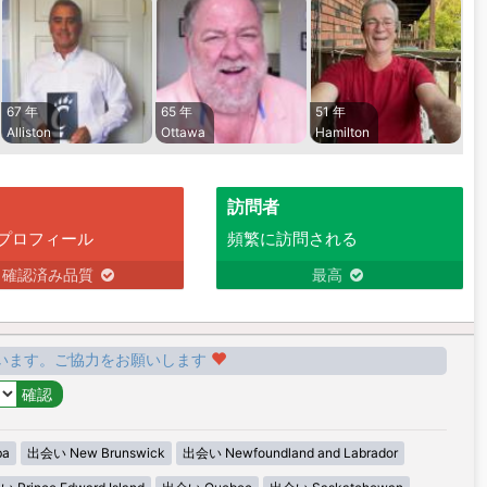
67 年
65 年
51 年
Alliston
Ottawa
Hamilton
訪問者
プロフィール
頻繁に訪問される
確認済み品質
最高
います。ご協力をお願いします
ba
出会い New Brunswick
出会い Newfoundland and Labrador