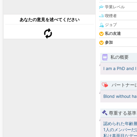
学業レベル
喫煙者
あなたの意見を述べてください
ジョブ
私の友達
参加
私の概要
I am a PhD and I
パートナー
Blond without ha
尊重する基準
認められた年齢
1人のメンバーだ
私は真面目なデー