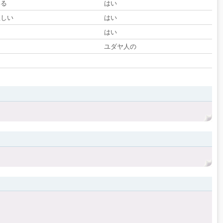
いる
はい
欲しい
はい
る
はい
ユダヤ人の