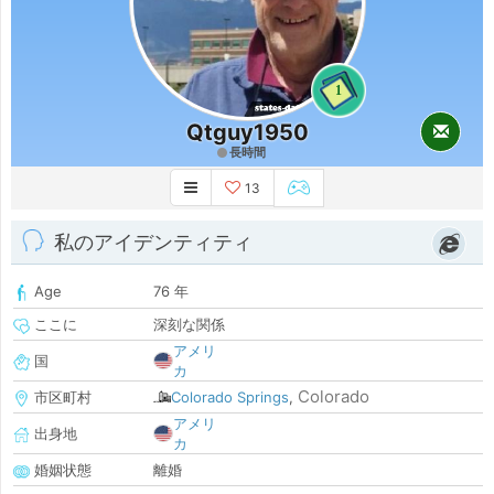
1
Qtguy1950
長時間
13
私のアイデンティティ
Age
76 年
ここに
深刻な関係
アメリ
国
カ
Colorado
市区町村
Colorado Springs
,
アメリ
出身地
カ
婚姻状態
離婚