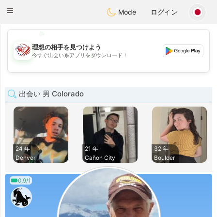
States
Dating
Toggle
Mode
ログイン
navigation
💖
💕
理想の相手を見つけよう
💕
今すぐ出会い系アプリをダウンロード！
💖
出会い 男 Colorado
24 年
21 年
32 年
Denver
Cañon City
Boulder
0.9/1