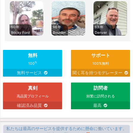
60 年
66 年
63 年
Rocky Ford
Boulder
Denver
無料
サポート
%
100
100%無料
無料サービス
聞く耳を持つモデレーター
真剣
訪問者
高品質プロフィール
頻繁に訪問される
確認済み品質
最高
私たちは最高のサービスを提供するために懸命に働いています。