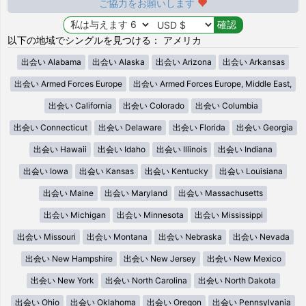
ご協力をお願いします
以下の地域でシングルを見つける： アメリカ
出会い Alabama
出会い Alaska
出会い Arizona
出会い Arkansas
出会い Armed Forces Europe
出会い Armed Forces Europe, Middle East,
出会い California
出会い Colorado
出会い Columbia
出会い Connecticut
出会い Delaware
出会い Florida
出会い Georgia
出会い Hawaii
出会い Idaho
出会い Illinois
出会い Indiana
出会い Iowa
出会い Kansas
出会い Kentucky
出会い Louisiana
出会い Maine
出会い Maryland
出会い Massachusetts
出会い Michigan
出会い Minnesota
出会い Mississippi
出会い Missouri
出会い Montana
出会い Nebraska
出会い Nevada
出会い New Hampshire
出会い New Jersey
出会い New Mexico
出会い New York
出会い North Carolina
出会い North Dakota
出会い Ohio
出会い Oklahoma
出会い Oregon
出会い Pennsylvania