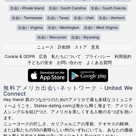
出会い Rhode Island
出会い South Carolina
出会い South Dakota
出会い Tennessee
出会い Texas
出会い Utah
出会い Vermont
出会い Virginia
出会い Washington
出会い West Virginia
出会い Wisconsin
出会い Wyoming
ニュース
|
詐欺師
|
ストア
|
意見
Cookie & GDPR
|
広告
|
私たちについて
|
プライバシー
|
利用規約
|
子どもの安全
|
お問い合わせ
|
よくある質問
無料アメリカ出会いネットワーク - United We
Connect
Hey there! 真のつながりのためのアメリカで最も多様なコミュニテ
ィへようこそ。States-dating.comは海から輝く海まで、アメリカ
人シングルを結びつけ、アメリカを美しくする人種のるつぼを祝い
ます。
ニューヨークの忙しさ、カリフォルニアの革新、テキサスの精神、
または私たちの50の素晴らしい州のいずれにいても、あなたの価値
観と夢を共有する相性の良いアメリカ人を見つけてください。