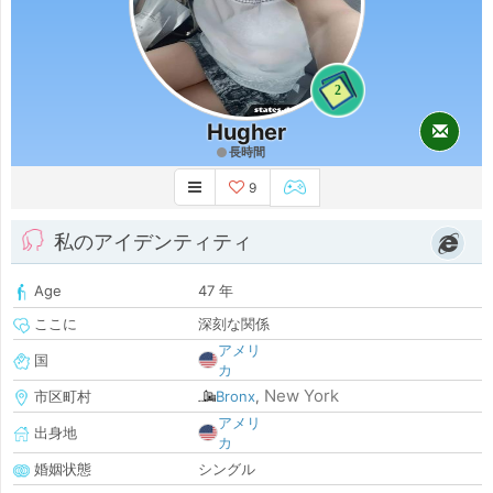
2
Hugher
長時間
9
私のアイデンティティ
Age
47 年
ここに
深刻な関係
アメリ
国
カ
New York
市区町村
Bronx
,
アメリ
出身地
カ
婚姻状態
シングル