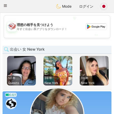
States
Dating
Toggle
Mode
ログイン
navigation
💖
理想の相手を見つけよう
💖
今すぐ出会い系アプリをダウンロード！
💕
💕
出会い 女 New York
50 年
39 年
36 年
Queens
New York
New York
0.6/1