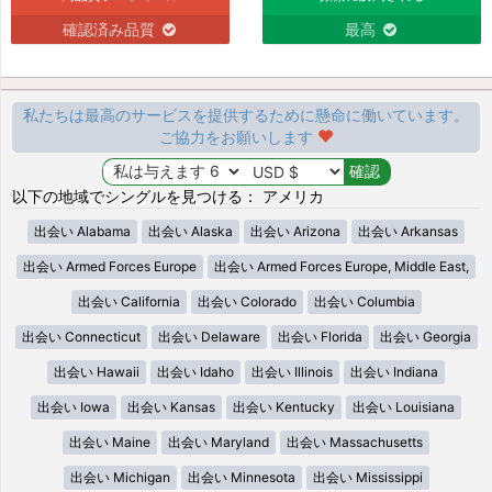
確認済み品質
最高
私たちは最高のサービスを提供するために懸命に働いています。
ご協力をお願いします
以下の地域でシングルを見つける： アメリカ
出会い Alabama
出会い Alaska
出会い Arizona
出会い Arkansas
出会い Armed Forces Europe
出会い Armed Forces Europe, Middle East,
出会い California
出会い Colorado
出会い Columbia
出会い Connecticut
出会い Delaware
出会い Florida
出会い Georgia
出会い Hawaii
出会い Idaho
出会い Illinois
出会い Indiana
出会い Iowa
出会い Kansas
出会い Kentucky
出会い Louisiana
出会い Maine
出会い Maryland
出会い Massachusetts
出会い Michigan
出会い Minnesota
出会い Mississippi