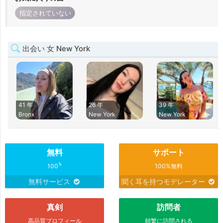
指定されていない
出会い 女 New York
41 年
26 年
39 年
Bronx
New York
New York
無料
サポート
%
100
100%無料
無料サービス
聞く耳を持つモデレーター
真剣
訪問者
高品質プロフィール
頻繁に訪問される