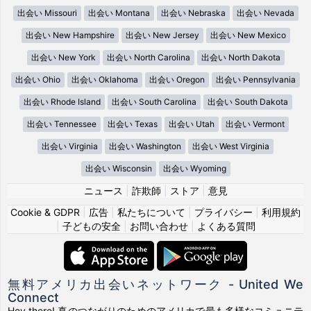
出会い Missouri
出会い Montana
出会い Nebraska
出会い Nevada
出会い New Hampshire
出会い New Jersey
出会い New Mexico
出会い New York
出会い North Carolina
出会い North Dakota
出会い Ohio
出会い Oklahoma
出会い Oregon
出会い Pennsylvania
出会い Rhode Island
出会い South Carolina
出会い South Dakota
出会い Tennessee
出会い Texas
出会い Utah
出会い Vermont
出会い Virginia
出会い Washington
出会い West Virginia
出会い Wisconsin
出会い Wyoming
ニュース
|
詐欺師
|
ストア
|
意見
Cookie & GDPR
|
広告
|
私たちについて
|
プライバシー
|
利用規約
|
子どもの安全
|
お問い合わせ
|
よくある質問
無料アメリカ出会いネットワーク - United We
Connect
Hey there! 真のつながりのためのアメリカで最も多様なコミュニテ