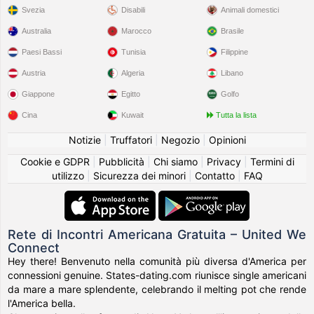
Svezia
Disabili
Animali domestici
Australia
Marocco
Brasile
Paesi Bassi
Tunisia
Filippine
Austria
Algeria
Libano
Giappone
Egitto
Golfo
Cina
Kuwait
Tutta la lista
Notizie
|
Truffatori
|
Negozio
|
Opinioni
Cookie e GDPR
|
Pubblicità
|
Chi siamo
|
Privacy
|
Termini di
utilizzo
|
Sicurezza dei minori
|
Contatto
|
FAQ
Rete di Incontri Americana Gratuita – United We
Connect
Hey there! Benvenuto nella comunità più diversa d'America per
connessioni genuine. States-dating.com riunisce single americani
da mare a mare splendente, celebrando il melting pot che rende
l'America bella.