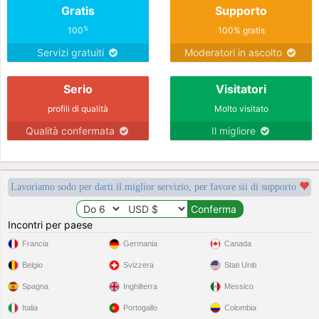
Gratis
Supporto
%
100
100% gratis
Servizi gratuiti
Moderatori in ascolto
Serio
Visitatori
profili di qualità
Molto visitato
Qualità confermata
Il migliore
Lavoriamo sodo per darti il miglior servizio, per favore sii di supporto
Incontri per paese
Francia
Germania
Canada
Belgio
Svizzera
Stati Uniti
Spagna
Inghilterra
Messico
Italia
Portogallo
Colombia