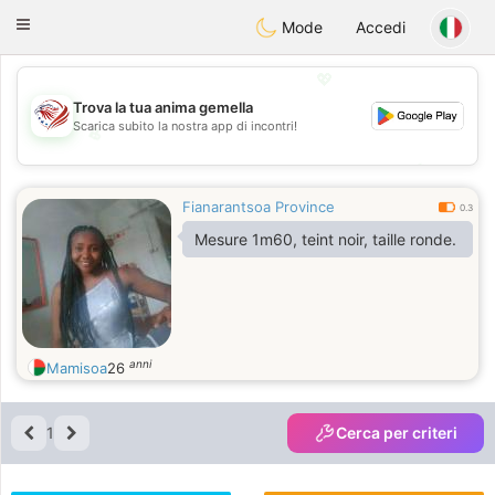
States
Dating
Toggle
Mode
Accedi
navigation
💖
Trova la tua anima gemella
Scarica subito la nostra app di incontri!
💖
💕
💕
Fianarantsoa Province
0.3
Mesure 1m60, teint noir, taille ronde.
anni
Mamisoa
26
1
Cerca per criteri