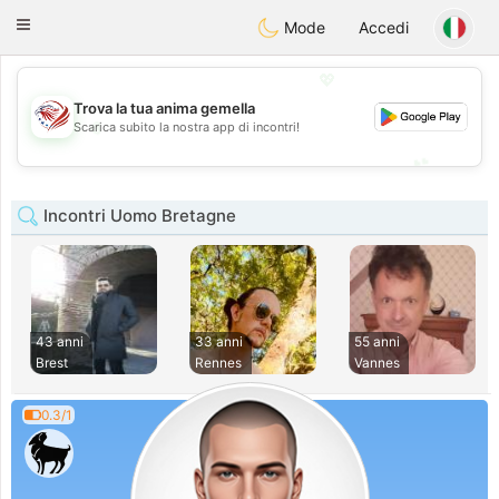
States
Dating
Toggle
Mode
Accedi
navigation
💖
Trova la tua anima gemella
💖
Scarica subito la nostra app di incontri!
💕
💕
Incontri Uomo Bretagne
43 anni
33 anni
55 anni
Brest
Rennes
Vannes
0.3/1