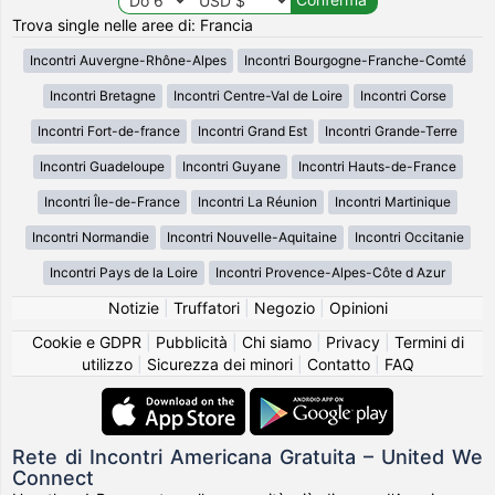
Trova single nelle aree di: Francia
Incontri Auvergne-Rhône-Alpes
Incontri Bourgogne-Franche-Comté
Incontri Bretagne
Incontri Centre-Val de Loire
Incontri Corse
Incontri Fort-de-france
Incontri Grand Est
Incontri Grande-Terre
Incontri Guadeloupe
Incontri Guyane
Incontri Hauts-de-France
Incontri Île-de-France
Incontri La Réunion
Incontri Martinique
Incontri Normandie
Incontri Nouvelle-Aquitaine
Incontri Occitanie
Incontri Pays de la Loire
Incontri Provence-Alpes-Côte d Azur
Notizie
|
Truffatori
|
Negozio
|
Opinioni
Cookie e GDPR
|
Pubblicità
|
Chi siamo
|
Privacy
|
Termini di
utilizzo
|
Sicurezza dei minori
|
Contatto
|
FAQ
Rete di Incontri Americana Gratuita – United We
Connect