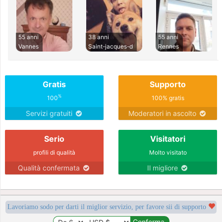
55 anni
38 anni
55 anni
Vannes
Saint-jacques-d
Rennes
Gratis
Supporto
%
100
100% gratis
Servizi gratuiti
Moderatori in ascolto
Serio
Visitatori
profili di qualità
Molto visitato
Qualità confermata
Il migliore
Lavoriamo sodo per darti il miglior servizio, per favore sii di supporto