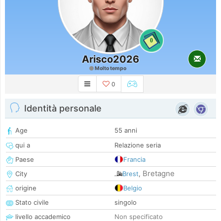
0
Arisco2026
Molto tempo
0
Identità personale
Age
55 anni
qui a
Relazione seria
Paese
Francia
Bretagne
City
Brest
,
origine
Belgio
Stato civile
singolo
livello accademico
Non specificato