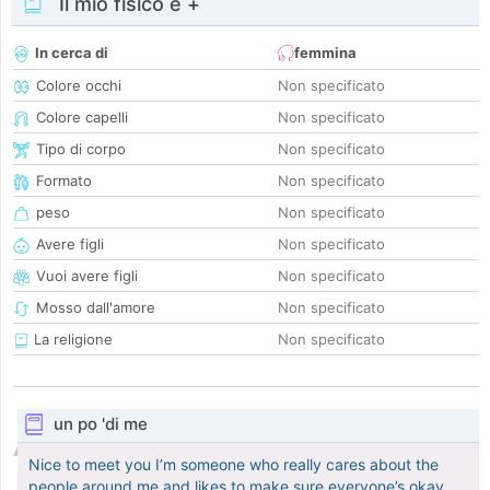
Il mio fisico e +
In cerca di
femmina
Colore occhi
Non specificato
Colore capelli
Non specificato
Tipo di corpo
Non specificato
Formato
Non specificato
peso
Non specificato
Avere figli
Non specificato
Vuoi avere figli
Non specificato
Mosso dall'amore
Non specificato
La religione
Non specificato
un po 'di me
Nice to meet you I’m someone who really cares about the
people around me and likes to make sure everyone’s okay.