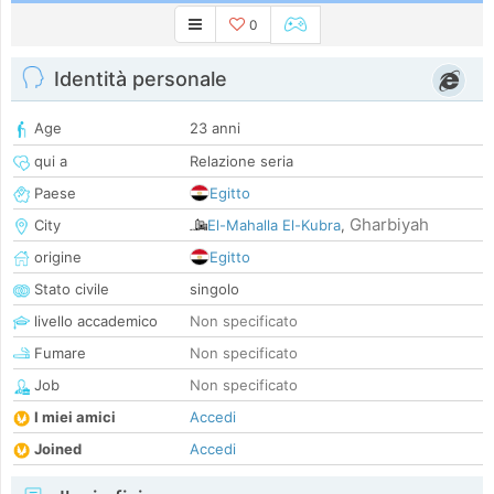
0
Identità personale
Age
23 anni
qui a
Relazione seria
Paese
Egitto
Gharbiyah
City
El-Mahalla El-Kubra
,
origine
Egitto
Stato civile
singolo
livello accademico
Non specificato
Fumare
Non specificato
Job
Non specificato
I miei amici
Accedi
Joined
Accedi