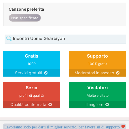
Canzone preferita
Non specificato
Incontri Uomo Gharbiyah
Gratis
Supporto
%
100
100% gratis
Servizi gratuiti
Moderatori in ascolto
Serio
Visitatori
profili di qualità
Molto visitato
Qualità confermata
Il migliore
Lavoriamo sodo per darti il miglior servizio, per favore sii di supporto