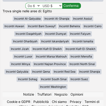
Trova single nelle aree di: Egitto
Incontri Al-Qalyubia
Incontri Al-Sharqia
Incontri Assiut
Incontri Aswan
Incontri Bani Suwayf
Incontri Beheira
Incontri Cairo
Incontri Daqahliyah
Incontri Dumyat
Incontri Faiyum
Incontri Gharbiyah
Incontri Iskandariyah
Incontri Ismailia
Incontri Jizah
Incontri Kafr El Sheikh
Incontri Kafr El-Sheikh
Incontri Luxor
Incontri Marsa Matrouh
Incontri Menofia
Incontri Minya
Incontri Najran Province
Incontri North Sinai
Incontri Qalyubia
Incontri Qena
Incontri Red Sea
Incontri Sharqia
Incontri Sohag
Incontri South Sinai
Incontri Suez
Incontri Washington
Notizie
|
Truffatori
|
Negozio
|
Opinioni
Cookie e GDPR
|
Pubblicità
|
Chi siamo
|
Privacy
|
Termini di