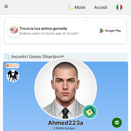
States
Dating
Toggle
Mode
Accedi
navigation
💖
Trova la tua anima gemella
💖
Scarica subito la nostra app di incontri!
💕
💕
Incontri Uomo Gharbiyah
0.6/1
0
Ahmed223a
Molto tempo