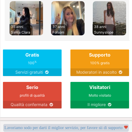
35 anni
37 anni
38 anni
Santa Clara
Folsom
Sunnyslope
Gratis
Supporto
%
100
100% gratis
Servizi gratuiti
Moderatori in ascolto
Serio
Visitatori
profili di qualità
Molto visitato
Qualità confermata
Il migliore
Lavoriamo sodo per darti il miglior servizio, per favore sii di supporto