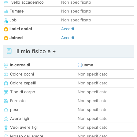
livello accademico
Non specificato
Fumare
Non specificato
Job
Non specificato
I miei amici
Accedi
Joined
Accedi
Il mio fisico e +
In cerca di
uomo
Colore occhi
Non specificato
Colore capelli
Non specificato
Tipo di corpo
Non specificato
Formato
Non specificato
peso
Non specificato
Avere figli
Non specificato
Vuoi avere figli
Non specificato
Mosso dall'amore
Non specificato