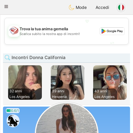
States
Dating
Toggle
Mode
Accedi
navigation
💖
Trova la tua anima gemella
💖
Scarica subito la nostra app di incontri!
💕
💕
Incontri Donna California
32 anni
39 anni
43 anni
Los Angeles
Hesperia
Los Angeles
0.6/1