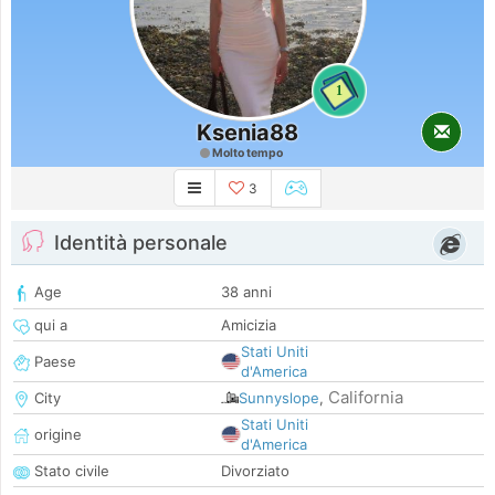
1
Ksenia88
Molto tempo
3
Identità personale
Age
38 anni
qui a
Amicizia
Stati Uniti
Paese
d'America
California
City
Sunnyslope
,
Stati Uniti
origine
d'America
Stato civile
Divorziato