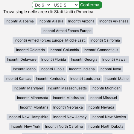
Trova single nelle aree di: Stati Uniti d'America
Incontri Alabama
Incontri Alaska
Incontri Arizona
Incontri Arkansas
Incontri Armed Forces Europe
Incontri Armed Forces Europe, Middle East,
Incontri California
Incontri Colorado
Incontri Columbia
Incontri Connecticut
Incontri Delaware
Incontri Florida
Incontri Georgia
Incontri Hawaii
Incontri Idaho
Incontri Illinois
Incontri Indiana
Incontri Iowa
Incontri Kansas
Incontri Kentucky
Incontri Louisiana
Incontri Maine
Incontri Maryland
Incontri Massachusetts
Incontri Michigan
Incontri Minnesota
Incontri Mississippi
Incontri Missouri
Incontri Montana
Incontri Nebraska
Incontri Nevada
Incontri New Hampshire
Incontri New Jersey
Incontri New Mexico
Incontri New York
Incontri North Carolina
Incontri North Dakota