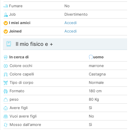
Fumare
No
Job
Divertimento
I miei amici
Accedi
Joined
Accedi
Il mio fisico e +
In cerca di
uomo
Colore occhi
marrone
Colore capelli
Castagna
Tipo di corpo
Normale
Formato
180 cm
peso
80 Kg
Avere figli
Sì
Vuoi avere figli
No
Mosso dall'amore
Sì