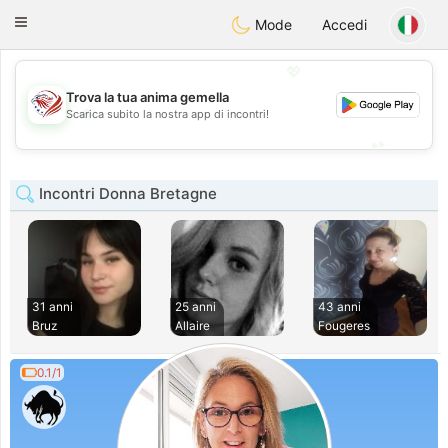
States
Dating
Toggle
Mode
Accedi
navigation
💖
Trova la tua anima gemella
💖
Scarica subito la nostra app di incontri!
💕
💕
Incontri Donna Bretagne
31 anni
25 anni
43 anni
Bruz
Allaire
Fougeres
0.1/1