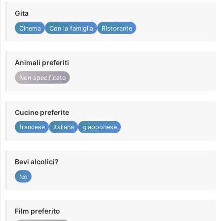
Gita
Cinema
Con la famiglia
Ristorante
Animali preferiti
Non specificato
Cucine preferite
francese
Italiana
giapponese
Bevi alcolici?
No
Film preferito