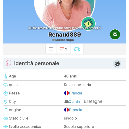
1
Juste revivre le grand amour avce un grand A
Renaud889
Molto tempo
2
Identità personale
Age
46 anni
qui a
Relazione seria
Paese
Francia
Bretagne
City
Quintin
,
origine
Francia
Stato civile
singolo
livello accademico
Scuola superiore