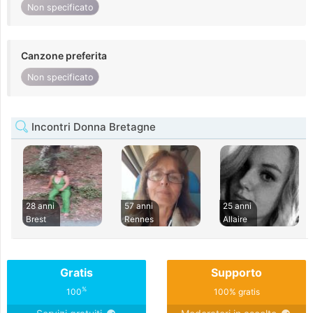
Non specificato
Canzone preferita
Non specificato
Incontri Donna Bretagne
28 anni
57 anni
25 anni
Brest
Rennes
Allaire
Gratis
Supporto
%
100
100% gratis