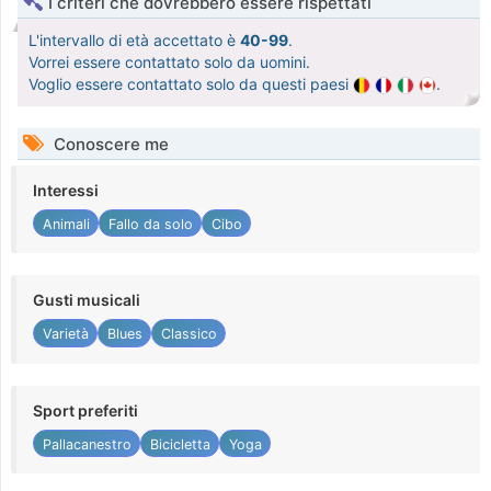
I criteri che dovrebbero essere rispettati
L'intervallo di età accettato è
40-99
.
Vorrei essere contattato solo da uomini.
Voglio essere contattato solo da questi paesi
.
Conoscere me
Interessi
Animali
Fallo da solo
Cibo
Gusti musicali
Varietà
Blues
Classico
Sport preferiti
Pallacanestro
Bicicletta
Yoga