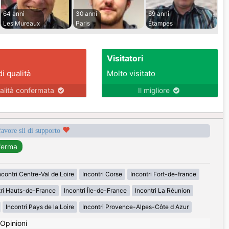
64 anni
30 anni
69 anni
Les Mureaux
Paris
Étampes
Visitatori
di qualità
Molto visitato
alità confermata
Il migliore
favore sii di supporto
ncontri Centre-Val de Loire
Incontri Corse
Incontri Fort-de-france
tri Hauts-de-France
Incontri Île-de-France
Incontri La Réunion
Incontri Pays de la Loire
Incontri Provence-Alpes-Côte d Azur
Opinioni