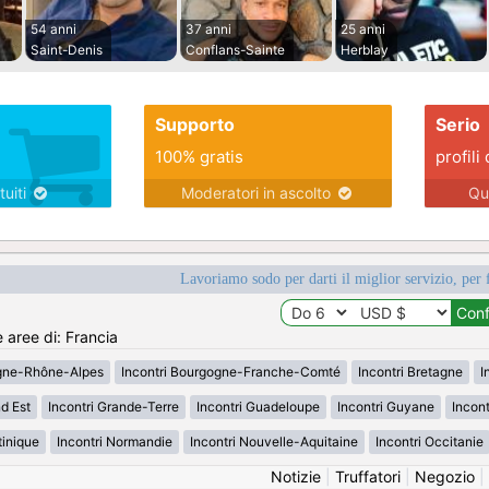
54 anni
37 anni
25 anni
Saint-Denis
Conflans-Sainte
Herblay
Supporto
Serio
100% gratis
profili 
tuiti
Moderatori in ascolto
Qu
Lavoriamo sodo per darti il miglior servizio, per 
e aree di: Francia
rgne-Rhône-Alpes
Incontri Bourgogne-Franche-Comté
Incontri Bretagne
I
d Est
Incontri Grande-Terre
Incontri Guadeloupe
Incontri Guyane
Incon
tinique
Incontri Normandie
Incontri Nouvelle-Aquitaine
Incontri Occitanie
Notizie
|
Truffatori
|
Negozio
|