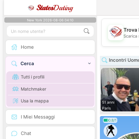
States
Dating
New York 2026-08-06 04:10
Trova 
Scarica 
Home
Incontri Uom
Cerca
Tutti i profili
Matchmaker
Usa la mappa
51 anni
Paris
I Miei Messaggi
0.8/1
Chat