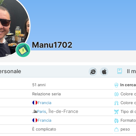
Manu1702
1
personale
Il m
51 anni
In cerca
Relazione seria
Colore 
Francia
Colore c
Île-de-France
Paris
,
Tipo di 
Francia
Formato
È complicato
peso