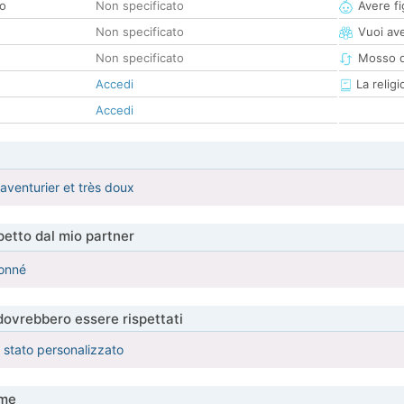
co
Non specificato
Avere fig
Non specificato
Vuoi ave
Non specificato
Mosso d
Accedi
La religi
Accedi
 aventurier et très doux
etto dal mio partner
ionné
 dovrebbero essere rispettati
è stato personalizzato
me