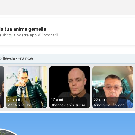
la tua anima gemella
💖
subito la nostra app di incontri!
💕
o Île-de-France
54 anni
47 anni
56 anni
Mantes-la-Jolie
Chennevières-sur-m
Arnouville-lès-gon