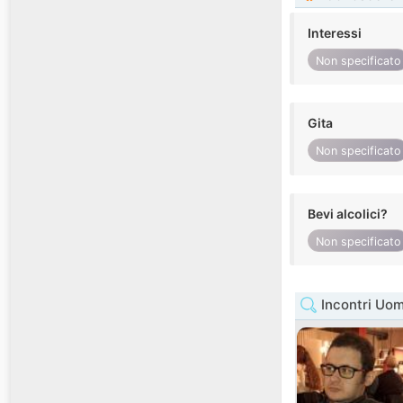
Interessi
Non specificato
Gita
Non specificato
Bevi alcolici?
Non specificato
Incontri Uom