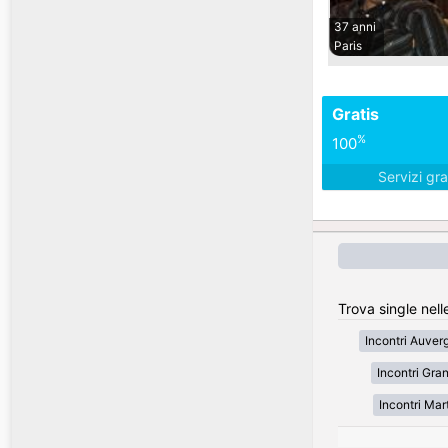
37 anni
Paris
Gratis
%
100
Servizi gra
Trova single nell
Incontri Auve
Incontri Gran
Incontri Mar