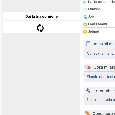
livello accademi
Fumare
Dai la tua opinione
Job
I miei amici
Joined
un po 'di me
Curieux, aimant,
Cosa mi asp
Simple et attent
I criteri che
Nessun criterio 
Conoscere 