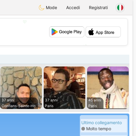
Mode
Accedi
Registrati
💖
💕
37 anni
37 anni
45 anni
Conflans-Sainte-Ho
Paris
Paris
Ultimo collegamento
Molto tempo