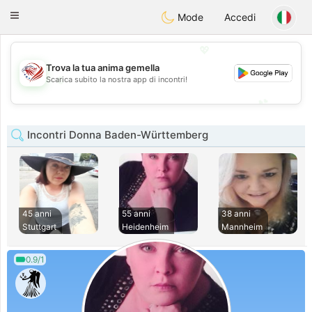
States
Dating
Toggle
Mode
Accedi
navigation
💖
Trova la tua anima gemella
💖
Scarica subito la nostra app di incontri!
💕
💕
Incontri Donna Baden-Württemberg
45 anni
55 anni
38 anni
Stuttgart
Heidenheim
Mannheim
0.9/1