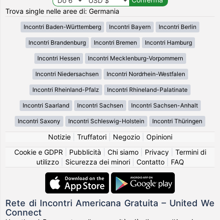
Trova single nelle aree di: Germania
Incontri Baden-Württemberg
Incontri Bayern
Incontri Berlin
Incontri Brandenburg
Incontri Bremen
Incontri Hamburg
Incontri Hessen
Incontri Mecklenburg-Vorpommern
Incontri Niedersachsen
Incontri Nordrhein-Westfalen
Incontri Rheinland-Pfalz
Incontri Rhineland-Palatinate
Incontri Saarland
Incontri Sachsen
Incontri Sachsen-Anhalt
Incontri Saxony
Incontri Schleswig-Holstein
Incontri Thüringen
Notizie
|
Truffatori
|
Negozio
|
Opinioni
Cookie e GDPR
|
Pubblicità
|
Chi siamo
|
Privacy
|
Termini di
utilizzo
|
Sicurezza dei minori
|
Contatto
|
FAQ
Rete di Incontri Americana Gratuita – United We
Connect