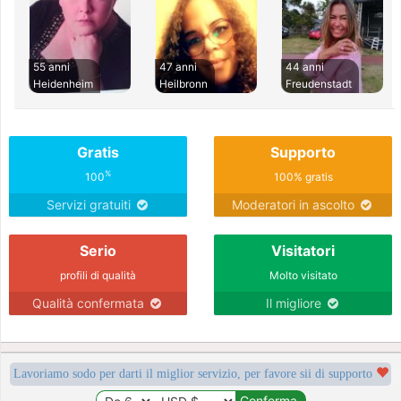
55 anni
47 anni
44 anni
Heidenheim
Heilbronn
Freudenstadt
Gratis
Supporto
%
100
100% gratis
Servizi gratuiti
Moderatori in ascolto
Serio
Visitatori
profili di qualità
Molto visitato
Qualità confermata
Il migliore
Lavoriamo sodo per darti il miglior servizio, per favore sii di supporto