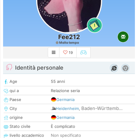
1
Fee212
Molto tempo
19
Identità personale
Age
55 anni
qui a
Relazione seria
Paese
Germania
Baden-Württemb...
City
Heidenheim
,
origine
Germania
Stato civile
È complicato
livello accademico
Non specificato