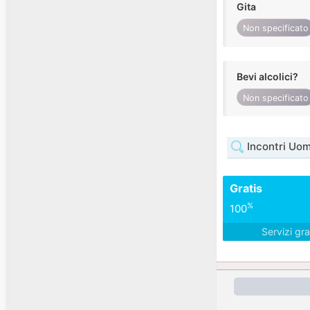
Gita
Non specificato
Bevi alcolici?
Non specificato
Incontri Uom
Gratis
%
100
Servizi gra