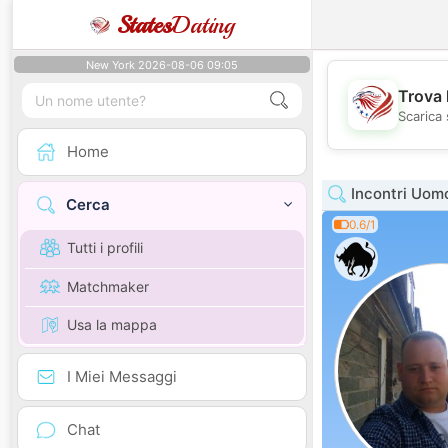
States
Dating
New York 2026-08-06 09:05
Trova 
Scarica 
Home
Incontri Uom
Cerca
0.6/1
Tutti i profili
Matchmaker
Usa la mappa
I Miei Messaggi
Chat