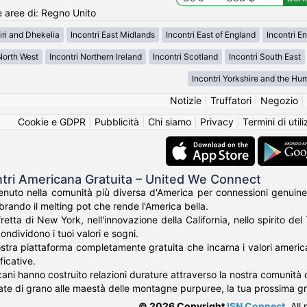
e aree di: Regno Unito
tiri and Dhekelia
Incontri East Midlands
Incontri East of England
Incontri E
North West
Incontri Northern Ireland
Incontri Scotland
Incontri South East
Incontri Yorkshire and the Hu
Notizie
|
Truffatori
|
Negozio
|
Cookie e GDPR
|
Pubblicità
|
Chi siamo
|
Privacy
|
Termini di util
ntri Americana Gratuita – United We Connect
nuto nella comunità più diversa d'America per connessioni genuine
rando il melting pot che rende l'America bella.
fretta di New York, nell'innovazione della California, nello spirito de
ondividono i tuoi valori e sogni.
tra piattaforma completamente gratuita che incarna i valori americani 
ficative.
cani hanno costruito relazioni durature attraverso la nostra comunità c
te di grano alle maestà delle montagne purpuree, la tua prossima g
© 2026 Copyright
ISN Connect
.
All 