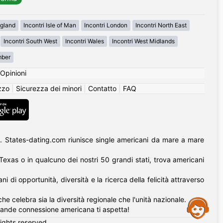
ngland
Incontri Isle of Man
Incontri London
Incontri North East
Incontri South West
Incontri Wales
Incontri West Midlands
mber
Opinioni
izzo
|
Sicurezza dei minori
|
Contatto
|
FAQ
. States-dating.com riunisce single americani da mare a mare
l Texas o in qualcuno dei nostri 50 grandi stati, trova americani
di opportunità, diversità e la ricerca della felicità attraverso
he celebra sia la diversità regionale che l'unità nazionale.
Assistance
rande connessione americana ti aspetta!
rights reserved.