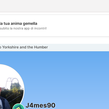
la tua anima gemella
💖
subito la nostra app di incontri!
💕
o Yorkshire and the Humber
J4mes90