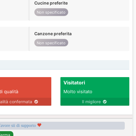
Cucine preferite
Non specificato
Canzone preferita
Non specificato
Visitatori
di qualità
Molto visitato
alità confermata
Il migliore
favore sii di supporto