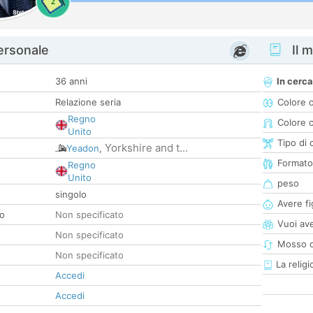
2
personale
Il m
36 anni
In cerca
Relazione seria
Colore 
Regno
Colore c
Unito
Tipo di 
Yorkshire and t...
Yeadon
,
Formato
Regno
Unito
peso
singolo
Avere fig
co
Non specificato
Vuoi ave
Non specificato
Mosso d
Non specificato
La religi
Accedi
Accedi