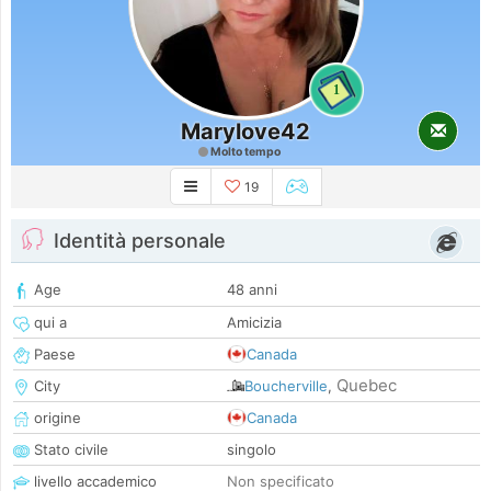
1
Marylove42
Molto tempo
19
Identità personale
Age
48 anni
qui a
Amicizia
Paese
Canada
Quebec
City
Boucherville
,
origine
Canada
Stato civile
singolo
livello accademico
Non specificato