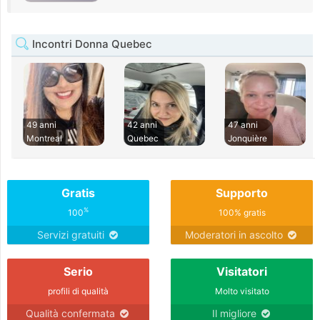
Incontri Donna Quebec
49 anni
42 anni
47 anni
Montreal
Quebec
Jonquière
Gratis
Supporto
%
100
100% gratis
Servizi gratuiti
Moderatori in ascolto
Serio
Visitatori
profili di qualità
Molto visitato
Qualità confermata
Il migliore