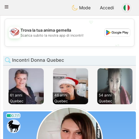
States
Dating
Toggle
Mode
Accedi
navigation
💖
Trova la tua anima gemella
💖
Scarica subito la nostra app di incontri!
💕
💕
Incontri Donna Quebec
61 anni
46 anni
54 anni
Quebec
Quebec
Quebec
0.7/1