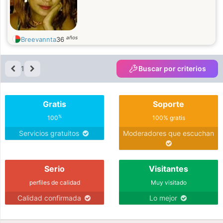
años
Breevannta
36
1
Buscar por criterios
Gratis
Soporte
%
100
100% gratis
Servicios gratuitos
Moderadores que escuchan
Serio
Visitantes
perfiles de calidad
Muy visitado
Calidad confirmada
Lo mejor