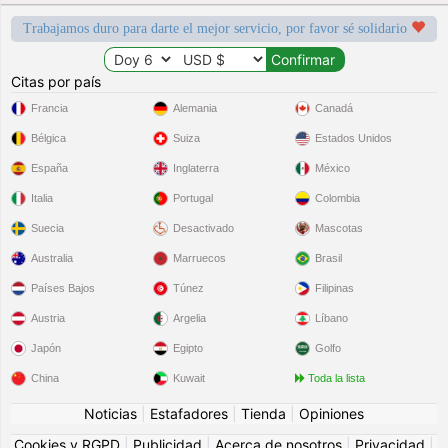
Trabajamos duro para darte el mejor servicio, por favor sé solidario
Citas por país
Francia
Alemania
Canadá
Bélgica
Suiza
Estados Unidos
España
Inglaterra
México
Italia
Portugal
Colombia
Suecia
Desactivado
Mascotas
Australia
Marruecos
Brasil
Países Bajos
Túnez
Filipinas
Austria
Argelia
Líbano
Japón
Egipto
Golfo
China
Kuwait
Toda la lista
Noticias
|
Estafadores
|
Tienda
|
Opiniones
Cookies y RGPD
|
Publicidad
|
Acerca de nosotros
|
Privacidad
|