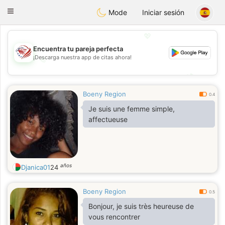
States
Dating
Toggle
Mode
Iniciar sesión
navigation
💖
Encuentra tu pareja perfecta
¡Descarga nuestra app de citas ahora!
💖
💕
💕
Boeny Region
0.4
Je suis une femme simple,
affectueuse
años
Djanica01
24
Boeny Region
0.5
Bonjour, je suis très heureuse de
vous rencontrer