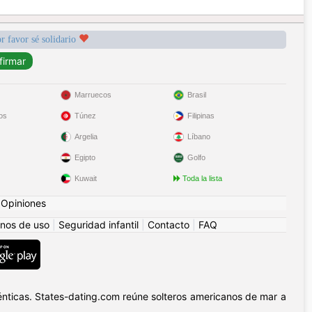
r favor sé solidario
Marruecos
Brasil
os
Túnez
Filipinas
Argelia
Líbano
Egipto
Golfo
Kuwait
Toda la lista
|
Opiniones
nos de uso
|
Seguridad infantil
|
Contacto
|
FAQ
nticas. States-dating.com reúne solteros americanos de mar a