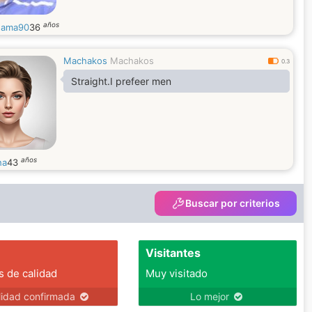
años
hama90
36
Machakos
Machakos
0.3
Straight.I prefeer men
años
ha
43
Buscar por criterios
Visitantes
s de calidad
Muy visitado
lidad confirmada
Lo mejor