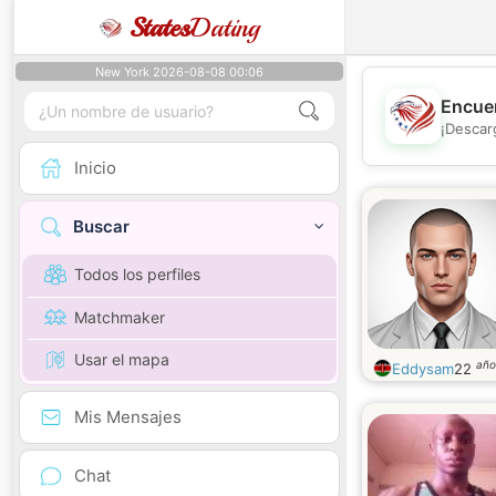
States
Dating
New York 2026-08-08 00:06
Encuen
¡Descar
Inicio
Buscar
Todos los perfiles
Matchmaker
Usar el mapa
año
Eddysam
22
Mis Mensajes
Chat