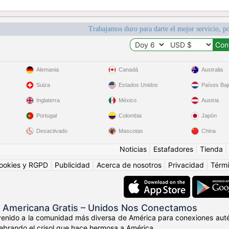
Trabajamos duro para darte el mejor servicio, po
Alemania
Canadá
Australia
Suiza
Estados Unidos
Países Baj
Inglaterra
México
Austria
Portugal
Colombia
Japón
Desactivado
Mascotas
China
Noticias
|
Estafadores
|
Tienda
ookies y RGPD
|
Publicidad
|
Acerca de nosotros
|
Privacidad
|
Térmi
s Americana Gratis – Unidos Nos Conectamos
venido a la comunidad más diversa de América para conexiones auté
elebrando el crisol que hace hermosa a América.