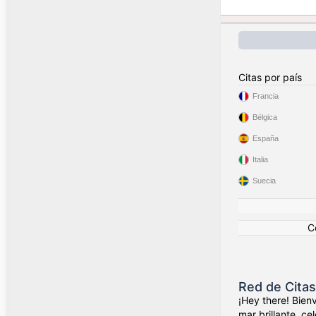
Citas por país
Francia
Bélgica
España
Italia
Suecia
C
Red de Cita
¡Hey there! Bien
mar brillante, c