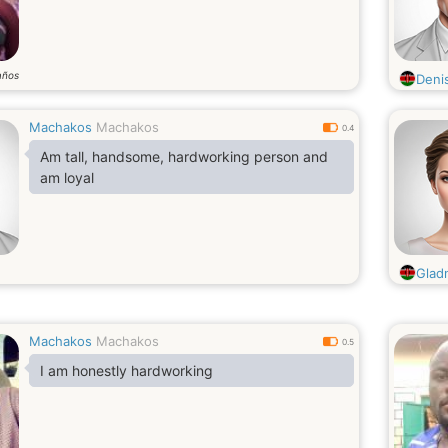
años
Deni
Machakos
Machakos
0.4
Am tall, handsome, hardworking person and
am loyal
Glad
Machakos
Machakos
0.5
I am honestly hardworking