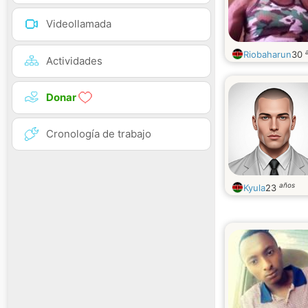
Videollamada
Riobaharun
30
Actividades
Donar
Cronología de trabajo
años
Kyula
23