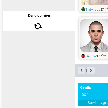
añ
Tintyneus
27
Da tu opinión
años
Osome
37
1
Gratis
%
100
Servicios gr