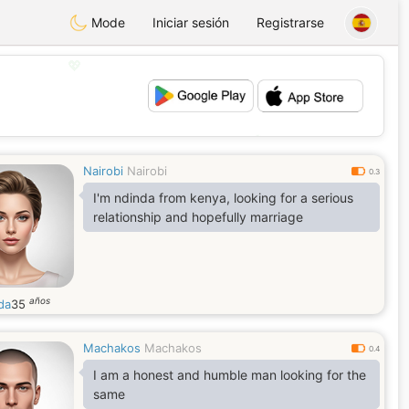
Mode
Iniciar sesión
Registrarse
💖
💕
Nairobi
Nairobi
0.3
I'm ndinda from kenya, looking for a serious
relationship and hopefully marriage
años
da
35
Machakos
Machakos
0.4
I am a honest and humble man looking for the
same