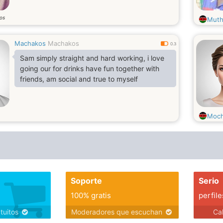
os
Mut
Machakos
Machakos
0.3
Sam simply straight and hard working, i love
going our for drinks have fun together with
friends, am social and true to myself
Moc
Soporte
Serio
100% gratis
perfile
atuitos
Moderadores que escuchan
Ca