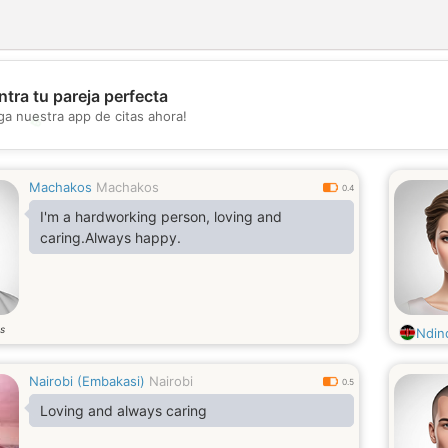
tra tu pareja perfecta
💖
ga nuestra app de citas ahora!
💕
Machakos
Machakos
0.4
I'm a hardworking person, loving and
caring.Always happy.
s
Ndin
Nairobi (Embakasi)
Nairobi
0.5
Loving and always caring