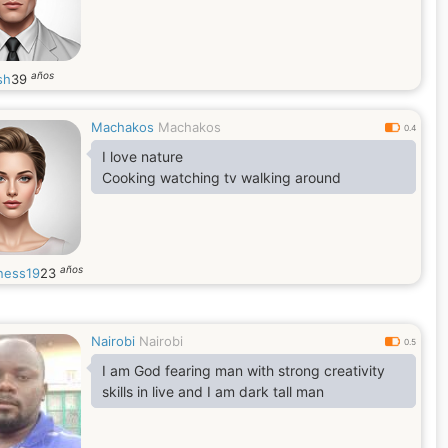
años
sh
39
Machakos
Machakos
0.4
I love nature
Cooking watching tv walking around
años
ness19
23
Nairobi
Nairobi
0.5
I am God fearing man with strong creativity
skills in live and I am dark tall man