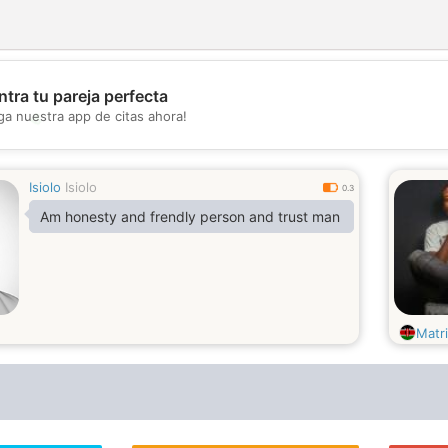
tra tu pareja perfecta
ga nuestra app de citas ahora!
💖
💕
Isiolo
Isiolo
0.3
Am honesty and frendly person and trust man
Matr