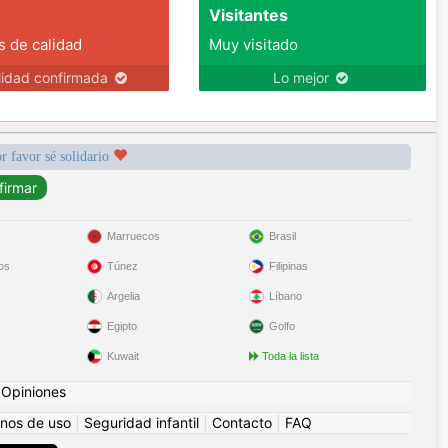
Visitantes
s de calidad
Muy visitado
lidad confirmada
Lo mejor
r favor sé solidario
Marruecos
Brasil
os
Túnez
Filipinas
Argelia
Líbano
Egipto
Golfo
Kuwait
Toda la lista
|
Opiniones
nos de uso
|
Seguridad infantil
|
Contacto
|
FAQ