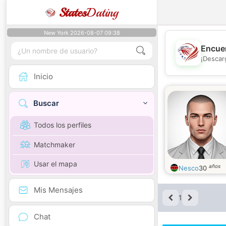
States
Dating
New York 2026-08-07 09:38
Encuen
¡Descar
Inicio
Buscar
Todos los perfiles
Matchmaker
Usar el mapa
años
Nesco
30
Mis Mensajes
1
Chat