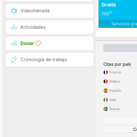
Gratis
Videollamada
%
100
Servicios gr
Actividades
Donar
Cronología de trabajo
Citas por país
Francia
Bélgica
España
Italia
Suecia
C