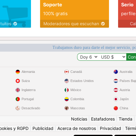
Soporte
Serio
100% gratis
perfile
atuitos
Moderadores que escuchan
Ca
Trabajamos duro para darte el mejor servicio, po
Alemania
Canadá
Australia
Suiza
Estados Unidos
Países Baj
Inglaterra
México
Austria
Portugal
Colombia
Japón
Desactivado
Mascotas
China
Noticias
|
Estafadores
|
Tienda
ookies y RGPD
|
Publicidad
|
Acerca de nosotros
|
Privacidad
|
Térmi