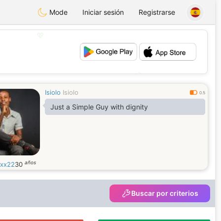
Mode
Iniciar sesión
Registrarse
💖
💕
Isiolo
Isiolo
0.5
Just a Simple Guy with dignity
años
ixx22
30
Buscar por criterios