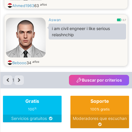
años
Ahmed1963
63
Aswan
0.7
i am civil engneer i like serious
relashnchip
años
Bebooo
34
1
Buscar por criterios
Gratis
Soporte
%
100
100% gratis
Servicios gratuitos
Moderadores que escuchan