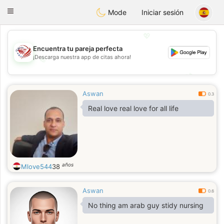
States
Dating
Toggle
Mode
Iniciar sesión
navigation
💖
Encuentra tu pareja perfecta
¡Descarga nuestra app de citas ahora!
💖
💕
💕
Aswan
0.3
Real love real love for all life
años
Mlove544
38
Aswan
0.6
No thing am arab guy stidy nursing