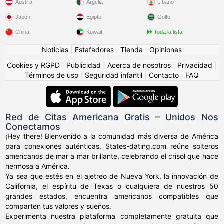
Austria
Argelia
Líbano
Japón
Egipto
Golfo
China
Kuwait
Toda la lista
Noticias
|
Estafadores
|
Tienda
|
Opiniones
Cookies y RGPD
|
Publicidad
|
Acerca de nosotros
|
Privacidad
|
Términos de uso
|
Seguridad infantil
|
Contacto
|
FAQ
Red de Citas Americana Gratis – Unidos Nos
Conectamos
¡Hey there! Bienvenido a la comunidad más diversa de América
para conexiones auténticas. States-dating.com reúne solteros
americanos de mar a mar brillante, celebrando el crisol que hace
hermosa a América.
Ya sea que estés en el ajetreo de Nueva York, la innovación de
California, el espíritu de Texas o cualquiera de nuestros 50
grandes estados, encuentra americanos compatibles que
comparten tus valores y sueños.
Experimenta nuestra plataforma completamente gratuita que