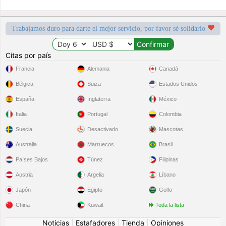
Trabajamos duro para darte el mejor servicio, por favor sé solidario
Citas por país
Francia
Alemania
Canadá
Bélgica
Suiza
Estados Unidos
España
Inglaterra
México
Italia
Portugal
Colombia
Suecia
Desactivado
Mascotas
Australia
Marruecos
Brasil
Países Bajos
Túnez
Filipinas
Austria
Argelia
Líbano
Japón
Egipto
Golfo
China
Kuwait
Toda la lista
Noticias
|
Estafadores
|
Tienda
|
Opiniones