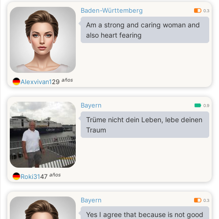
Baden-Württemberg
0.3
Am a strong and caring woman and
also heart fearing
años
Alexvivan1
29
Bayern
0.9
Trüme nicht dein Leben, lebe deinen
Traum
años
Roki31
47
Bayern
0.3
Yes I agree that because is not good