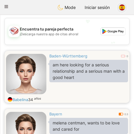
States
Dating
Toggle
Mode
Iniciar sesión
navigation
💖
Encuentra tu pareja perfecta
💖
¡Descarga nuestra app de citas ahora!
💕
💕
Baden-Württemberg
0
am here looking for a serious
relationship and a serious man with a
good heart
años
Babelina
34
Bayern
0.3
melena centman, wants to be love
and cared for