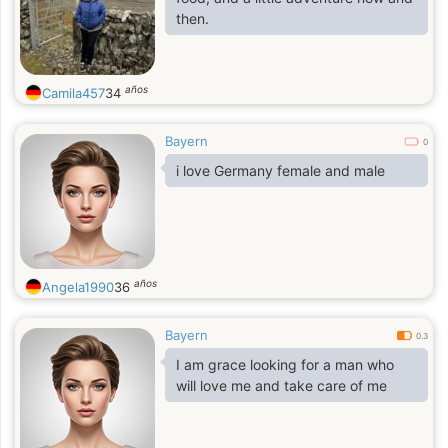
then.
años
Camila457
34
Bayern
0
i love Germany female and male
años
Angela1990
36
Bayern
0.3
I am grace looking for a man who
will love me and take care of me