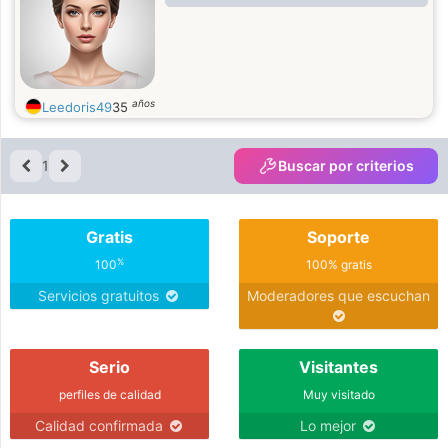
años
Leedoris49
35
1
Buscar por criterios
Gratis
Soporte
%
100
100% gratis
Servicios gratuitos
Moderadores que escuchan
Serio
Visitantes
perfiles de calidad
Muy visitado
Calidad confirmada
Lo mejor