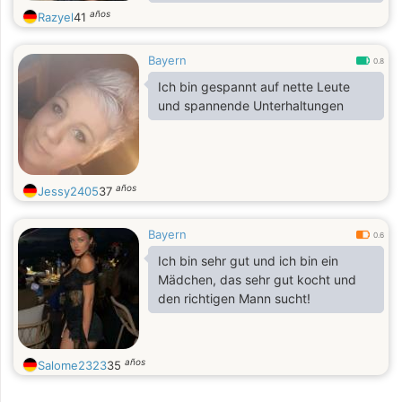
who needs his "structures". I'm also
años
Razyel
41
a bit of a nerdy. If you want to get to
know me, just write to me.
Bayern
0.8
Ich bin gespannt auf nette Leute
und spannende Unterhaltungen
años
Jessy2405
37
Bayern
0.6
Ich bin sehr gut und ich bin ein
Mädchen, das sehr gut kocht und
den richtigen Mann sucht!
años
Salome2323
35