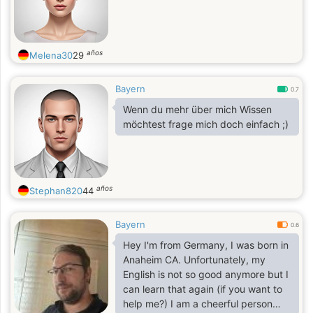
años
Melena30
29
Bayern
0.7
Wenn du mehr über mich Wissen
möchtest frage mich doch einfach ;)
años
Stephan820
44
Bayern
0.6
Hey I'm from Germany, I was born in
Anaheim CA. Unfortunately, my
English is not so good anymore but I
can learn that again (if you want to
help me?) I am a cheerful person