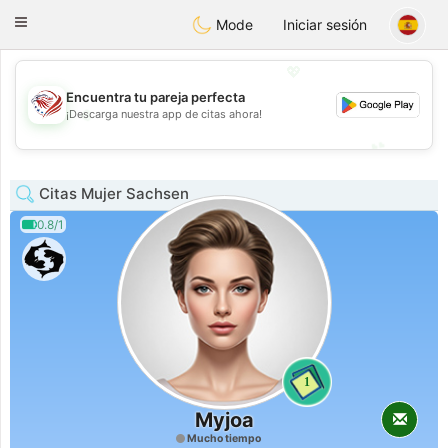
States
Dating
Toggle
Mode
Iniciar sesión
navigation
💖
Encuentra tu pareja perfecta
💖
¡Descarga nuestra app de citas ahora!
💕
💕
Citas Mujer Sachsen
0.8/1
1
Myjoa
Mucho tiempo