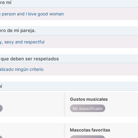
re mí
e person and l love good woman
ro de mi pareja.
ty, sexy and respectful
s que deben ser respetados
lizado ningún criterio
í
Gustos musicales
o
No especificado
Mascotas favoritas