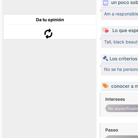
un poco sob
Am a responsibl
Da tu opinión
Lo que espe
Tall, black beau
Los criterio
No se ha persona
conocer a m
Intereses
No especificad
Paseo