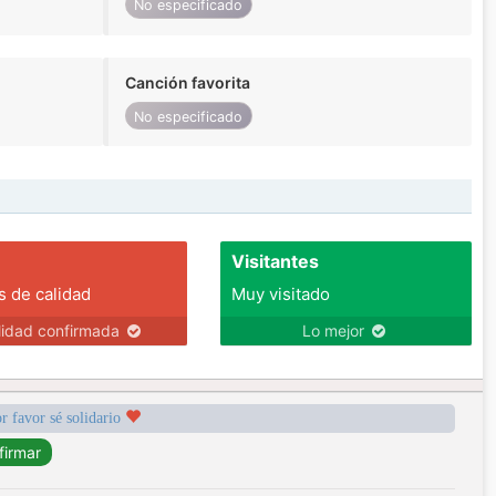
No especificado
Canción favorita
No especificado
Visitantes
s de calidad
Muy visitado
lidad confirmada
Lo mejor
r favor sé solidario