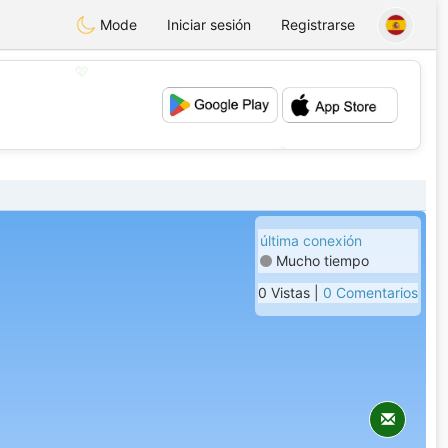
Mode
Iniciar sesión
Registrarse
💖
💕
última conexión
Mucho tiempo
0 Vistas |
0 Comentarios