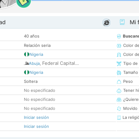
0
dad
Mi f
40 años
Buscan
Relación seria
Color d
Nigeria
Color d
Federal Capital...
Abuja
,
Tipo de
Nigeria
Tamaño
Soltera
Peso
No especificado
Tener hi
No especificado
¿Quieres
No especificado
Movido 
Iniciar sesión
La religi
Iniciar sesión