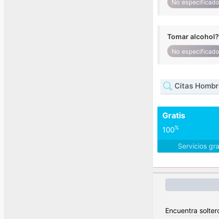
No especificad
Tomar alcohol?
No especificad
Citas Hombre
Gratis
%
100
Servicios gr
Encuentra soltero