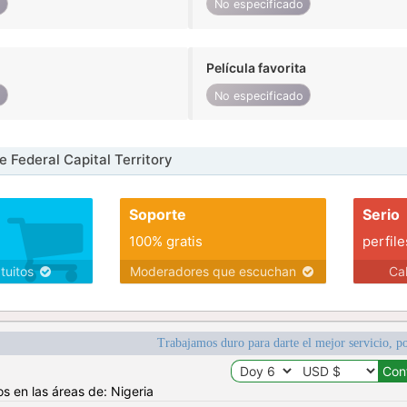
o
No especificado
Película favorita
o
No especificado
 Federal Capital Territory
Soporte
Serio
100% gratis
perfile
atuitos
Moderadores que escuchan
Ca
Trabajamos duro para darte el mejor servicio, po
s en las áreas de: Nigeria