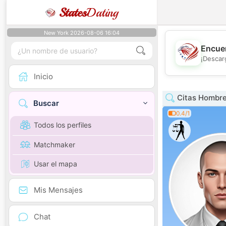
States
Dating
New York 2026-08-06 16:04
Encuen
¡Descar
Inicio
Citas Hombre 
Buscar
0.4/1
Todos los perfiles
Matchmaker
Usar el mapa
Mis Mensajes
Chat