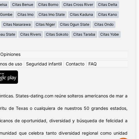
elsa
Citas Benue
Citas Borno
Citas Cross River
Citas Delta
s Gombe
Citas Imo
Citas Imo State
Citas Kaduna
Citas Kano
Citas Nasarawa
Citas Niger
Citas Ogun State
Citas Ondo
eau State
Citas Rivers
Citas Sokoto
Citas Taraba
Citas Yobe
|
Opiniones
nos de uso
|
Seguridad infantil
|
Contacto
|
FAQ
nticas. States-dating.com reúne solteros americanos de mar a
píritu de Texas o cualquiera de nuestros 50 grandes estados,
icanos de oportunidad, diversidad y búsqueda de felicidad a
omunidad que celebra tanto diversidad regional como unidad