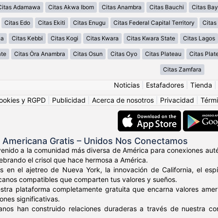
Citas Adamawa
Citas Akwa Ibom
Citas Anambra
Citas Bauchi
Citas Bay
Citas Edo
Citas Ekiti
Citas Enugu
Citas Federal Capital Territory
Cita
na
Citas Kebbi
Citas Kogi
Citas Kwara
Citas Kwara State
Citas Lagos
ate
Citas Ȯra Anambra
Citas Osun
Citas Oyo
Citas Plateau
Citas Plat
Citas Zamfara
Noticias
|
Estafadores
|
Tienda
ookies y RGPD
|
Publicidad
|
Acerca de nosotros
|
Privacidad
|
Térmi
s Americana Gratis – Unidos Nos Conectamos
venido a la comunidad más diversa de América para conexiones auté
elebrando el crisol que hace hermosa a América.
s en el ajetreo de Nueva York, la innovación de California, el es
canos compatibles que comparten tus valores y sueños.
stra plataforma completamente gratuita que encarna valores amer
nes significativas.
anos han construido relaciones duraderas a través de nuestra c