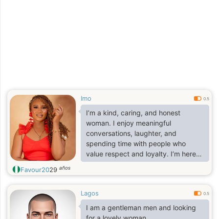
Imo
0.5
I’m a kind, caring, and honest
woman. I enjoy meaningful
conversations, laughter, and
spending time with people who
value respect and loyalty. I’m here
hoping to meet a genuine man for a
años
Favour20
29
serious relationship that could lead
to something lasting.
Lagos
0.5
I am a gentleman men and looking
for a lovely woman