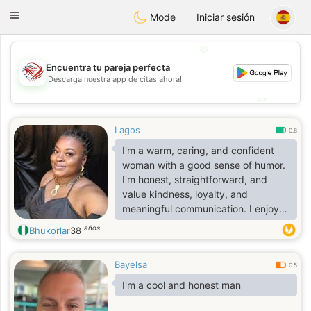
States
Dating
Toggle
Mode
Iniciar sesión
navigation
💖
Encuentra tu pareja perfecta
💖
¡Descarga nuestra app de citas ahora!
💕
💕
Lagos
0.8
I'm a warm, caring, and confident
woman with a good sense of humor.
I'm honest, straightforward, and
value kindness, loyalty, and
meaningful communication. I enjoy
cooking, reading, and spending
años
Bhukorlar
38
quality time with the people I care
about. I'm family-oriented,
Bayelsa
emotionally mature, and believe that
0.5
actions speak louder than words.
I'm a cool and honest man