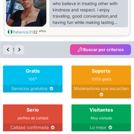
who believe in treating other with
kindness and respect. i enjoy
traveling, good conversation,and
having fun while making lasting
memories. i'm looking for someone
años
Patience31
32
genuine , caring,and ready for a
meaningful relationship
1
Buscar por criterios
Gratis
Soporte
%
100
100% gratis
Servicios gratuitos
Moderadores que escuchan
Serio
Visitantes
perfiles de calidad
Muy visitado
Calidad confirmada
Lo mejor