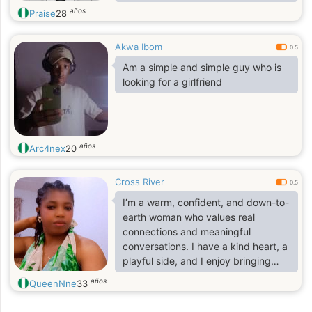
relationship. I'd describe myself as
años
Praise
28
easygoing, curious, ambitious
Akwa Ibom
0.5
Am a simple and simple guy who is
looking for a girlfriend
años
Arc4nex
20
Cross River
0.5
I’m a warm, confident, and down-to-
earth woman who values real
connections and meaningful
conversations. I have a kind heart, a
playful side, and I enjoy bringing
positive energy wherever I go. I
años
QueenNne
33
believe in being genuine, loyal, and
treating people with respect.