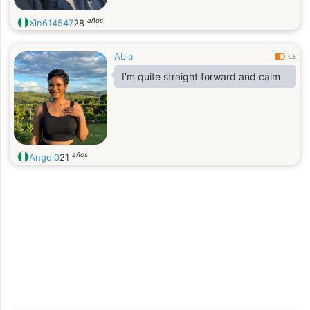
años
Xin614547
28
Abia
0.5
I'm quite straight forward and calm
años
Angel0
21