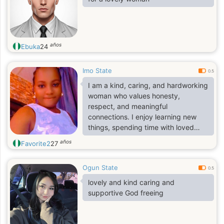
años
Ebuka
24
Imo State
0.5
I am a kind, caring, and hardworking
woman who values honesty,
respect, and meaningful
connections. I enjoy learning new
things, spending time with loved
ones, and building a positive future.
años
Favorite2
27
I believe that trust, communication,
and loyalty are the foundation of any
Ogun State
strong relationship. I am looking for
0.5
someone who is genuine,
lovely and kind caring and
supportive, and ready to grow
supportive God freeing
together through life's adventures
and challenges.