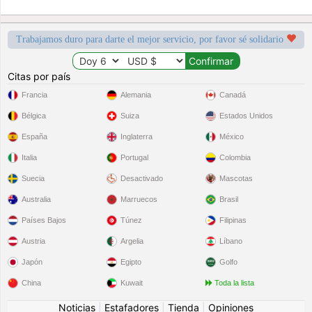
Trabajamos duro para darte el mejor servicio, por favor sé solidario
Citas por país
Francia
Alemania
Canadá
Bélgica
Suiza
Estados Unidos
España
Inglaterra
México
Italia
Portugal
Colombia
Suecia
Desactivado
Mascotas
Australia
Marruecos
Brasil
Países Bajos
Túnez
Filipinas
Austria
Argelia
Líbano
Japón
Egipto
Golfo
China
Kuwait
Toda la lista
Noticias
|
Estafadores
|
Tienda
|
Opiniones