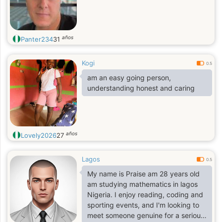
años
Panter234
31
Kogi
0.5
am an easy going person,
understanding honest and caring
años
Lovely2026
27
Lagos
0.5
My name is Praise am 28 years old
am studying mathematics in lagos
Nigeria. I enjoy reading, coding and
sporting events, and I'm looking to
meet someone genuine for a serious