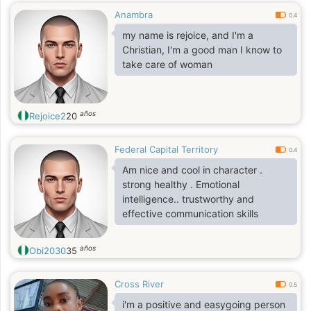
Anambra
0.4
my name is rejoice, and I'm a
Christian, I'm a good man I know to
take care of woman
años
Rejoice2
20
Federal Capital Territory
0.4
Am nice and cool in character .
strong healthy . Emotional
intelligence.. trustworthy and
effective communication skills
años
Obi2030
35
Cross River
0.5
i'm a positive and easygoing person