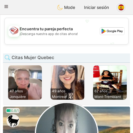
States
Dating
Toggle
Mode
Iniciar sesión
navigation
💖
Encuentra tu pareja perfecta
💖
¡Descarga nuestra app de citas ahora!
💕
💕
Citas Mujer Quebec
47 años
49 años
62 años
Jonquière
Montreal
Mont-Tremblant
0.8/1