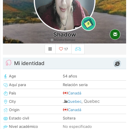
0
Shadow
Mucho tiempo
17
Mi identidad
Age
54 años
Aquí para
Relación seria
País
Canadá
Quebec
City
Quebec
,
Origin
Canadá
Estado civil
Soltera
Nivel académico
No especificado