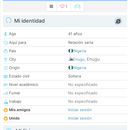
1
Mi identidad
Age
41 años
Aquí para
Relación seria
País
Nigeria
Enugu
City
Enugu
,
Origin
Nigeria
Estado civil
Soltera
Nivel académico
No especificado
Fumar
No especificado
trabajo
No especificado
Mis amigos
Iniciar sesión
Unido
Iniciar sesión