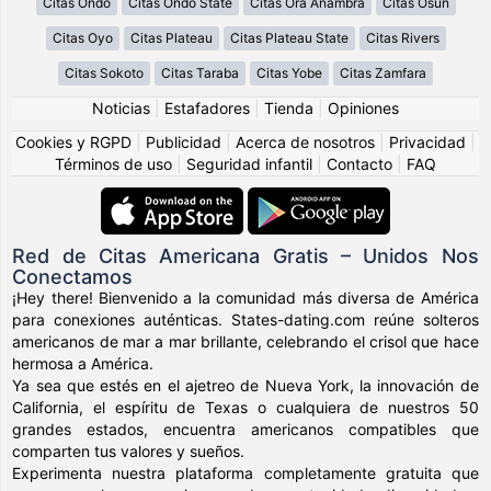
Citas Ondo
Citas Ondo State
Citas Ȯra Anambra
Citas Osun
Citas Oyo
Citas Plateau
Citas Plateau State
Citas Rivers
Citas Sokoto
Citas Taraba
Citas Yobe
Citas Zamfara
Noticias
|
Estafadores
|
Tienda
|
Opiniones
Cookies y RGPD
|
Publicidad
|
Acerca de nosotros
|
Privacidad
|
Términos de uso
|
Seguridad infantil
|
Contacto
|
FAQ
Red de Citas Americana Gratis – Unidos Nos
Conectamos
¡Hey there! Bienvenido a la comunidad más diversa de América
para conexiones auténticas. States-dating.com reúne solteros
americanos de mar a mar brillante, celebrando el crisol que hace
hermosa a América.
Ya sea que estés en el ajetreo de Nueva York, la innovación de
California, el espíritu de Texas o cualquiera de nuestros 50
grandes estados, encuentra americanos compatibles que
comparten tus valores y sueños.
Experimenta nuestra plataforma completamente gratuita que