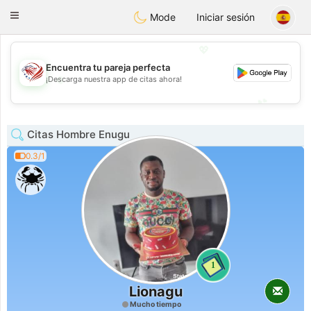
States
Dating
Toggle
Mode
Iniciar sesión
navigation
💖
Encuentra tu pareja perfecta
💖
¡Descarga nuestra app de citas ahora!
💕
💕
Citas Hombre Enugu
0.3/1
1
Lionagu
Mucho tiempo