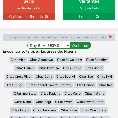
Serio
Visitantes
perfiles de calidad
Muy visitado
Calidad confirmada
Lo mejor
Trabajamos duro para darte el mejor servicio, por favor sé solidario
Encuentra solteros en las áreas de: Nigeria
Citas Abia
Citas Adamawa
Citas Akwa Ibom
Citas Anambra
Citas Bauchi
Citas Bayelsa
Citas Benue
Citas Borno
Citas Cross River
Citas Delta
Citas Ebonyi
Citas Edo
Citas Ekiti
Citas Enugu
Citas Federal Capital Territory
Citas Gombe
Citas Imo
Citas Imo State
Citas Kaduna
Citas Kano
Citas Katsina
Citas Kebbi
Citas Kogi
Citas Kwara
Citas Kwara State
Citas Lagos
Citas Nasarawa
Citas Niger
Citas Ogun State